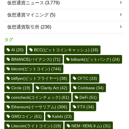
仮想通貨ニュース
(3,779)
仮想通貨マイニング
(5)
仮想通貨取引所
(236)
タグ
AI
(20)
BCC(ビットコインキャッシュ)
(18)
BINANCE(バイナンス)
(71)
bitbank(ビットバンク)
(24)
bitcoin(ビットコイン)
(744)
bitflyer(ビットフライヤー)
(38)
CFTC
(33)
Circle
(19)
Clarity Act
(42)
Coinbase
(34)
coincheck(コインチェック)
(61)
DeFi
(51)
Ethereum(イーサリアム)
(306)
FTX
(34)
GMOコイン
(61)
Kalshi
(23)
Litecoin(ライトコイン)
(19)
NEM･XEM(ネム)
(31)