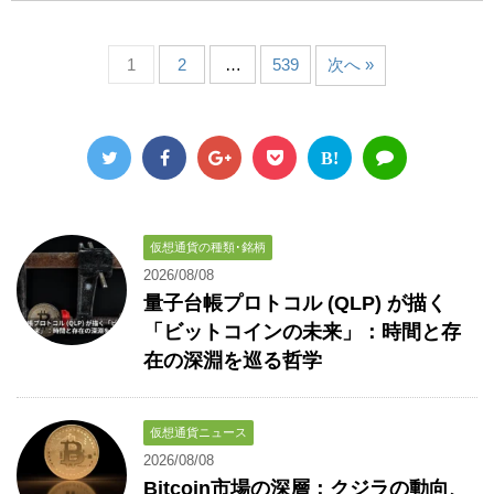
1
2
…
539
次へ »
B!
仮想通貨の種類･銘柄
2026/08/08
量子台帳プロトコル (QLP) が描く
「ビットコインの未来」：時間と存
在の深淵を巡る哲学
仮想通貨ニュース
2026/08/08
Bitcoin市場の深層：クジラの動向、