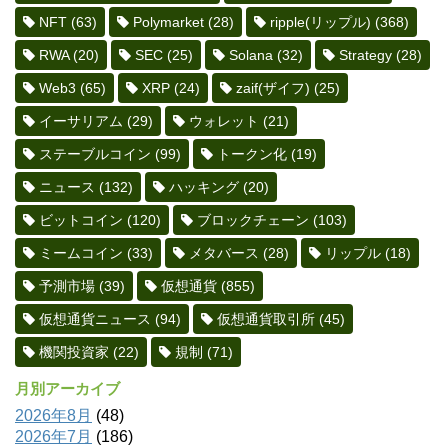
NFT
(63)
Polymarket
(28)
ripple(リップル)
(368)
RWA
(20)
SEC
(25)
Solana
(32)
Strategy
(28)
Web3
(65)
XRP
(24)
zaif(ザイフ)
(25)
イーサリアム
(29)
ウォレット
(21)
ステーブルコイン
(99)
トークン化
(19)
ニュース
(132)
ハッキング
(20)
ビットコイン
(120)
ブロックチェーン
(103)
ミームコイン
(33)
メタバース
(28)
リップル
(18)
予測市場
(39)
仮想通貨
(855)
仮想通貨ニュース
(94)
仮想通貨取引所
(45)
機関投資家
(22)
規制
(71)
月別アーカイブ
2026年8月
(48)
2026年7月
(186)