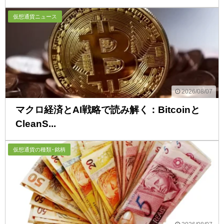
仮想通貨ニュース
2026/08/07
マクロ経済とAI戦略で読み解く：Bitcoinと
CleanS...
仮想通貨の種類･銘柄