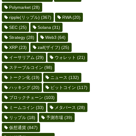
Polymarket
(28)
ripple(リップル)
(367)
RWA
(20)
SEC
(25)
Solana
(31)
Strategy
(28)
Web3
(64)
XRP
(23)
zaif(ザイフ)
(25)
イーサリアム
(29)
ウォレット
(21)
ステーブルコイン
(98)
トークン化
(19)
ニュース
(132)
ハッキング
(20)
ビットコイン
(117)
ブロックチェーン
(103)
ミームコイン
(33)
メタバース
(28)
リップル
(18)
予測市場
(39)
仮想通貨
(847)