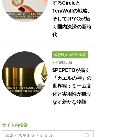
するCircleと
TeraWulfの戦略、
そしてJPYCが拓
く国内決済の新時
代
仮想通貨の種類･銘柄
2026/08/06
$PEPETOが描く
「カエルの神」の
世界観：ミーム文
化と実用性が織り
なす新たな物語
サイト内検索