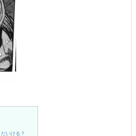
？
まだいける？