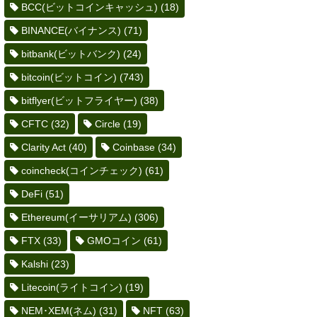
BCC(ビットコインキャッシュ)
(18)
BINANCE(バイナンス)
(71)
bitbank(ビットバンク)
(24)
bitcoin(ビットコイン)
(743)
bitflyer(ビットフライヤー)
(38)
CFTC
(32)
Circle
(19)
Clarity Act
(40)
Coinbase
(34)
coincheck(コインチェック)
(61)
DeFi
(51)
Ethereum(イーサリアム)
(306)
FTX
(33)
GMOコイン
(61)
Kalshi
(23)
Litecoin(ライトコイン)
(19)
NEM･XEM(ネム)
(31)
NFT
(63)