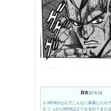
目次
[
非表示
]
1.
NEMがなんでこんなに暴騰したの
2.
こっからNEMはどうなるの？まだ