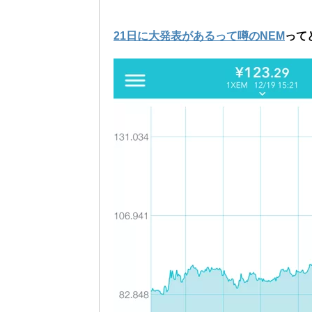
21日に大発表があるって噂のNEM
って