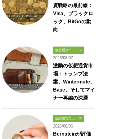
資戦略の最前線：
Visa、ブラックロ
ック、BitGoの動
向
仮想通貨ニュース
2026/08/07
激動の仮想通貨市
場：トランプ法
案、Wintermute、
Base、そしてマイ
ナー再編の深層
仮想通貨ニュース
2026/08/06
Bernsteinが評価