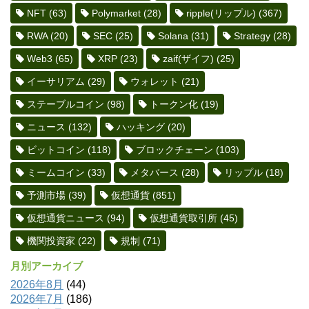
NFT
(63)
Polymarket
(28)
ripple(リップル)
(367)
RWA
(20)
SEC
(25)
Solana
(31)
Strategy
(28)
Web3
(65)
XRP
(23)
zaif(ザイフ)
(25)
イーサリアム
(29)
ウォレット
(21)
ステーブルコイン
(98)
トークン化
(19)
ニュース
(132)
ハッキング
(20)
ビットコイン
(118)
ブロックチェーン
(103)
ミームコイン
(33)
メタバース
(28)
リップル
(18)
予測市場
(39)
仮想通貨
(851)
仮想通貨ニュース
(94)
仮想通貨取引所
(45)
機関投資家
(22)
規制
(71)
月別アーカイブ
2026年8月
(44)
2026年7月
(186)