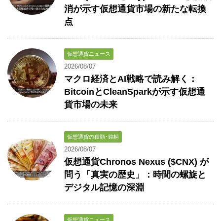
消が示す仮想通貨市場の新たな転換
点
仮想通貨ニュース
2026/08/07
マクロ経済とAI戦略で読み解く：
BitcoinとCleanSparkが示す仮想通
貨市場の未来
仮想通貨の種類･銘柄
2026/08/07
仮想通貨Chronos Nexus ($CNX) が
問う「真実の歴史」：時間の螺旋と
デジタル記憶の深淵
仮想通貨ニュース