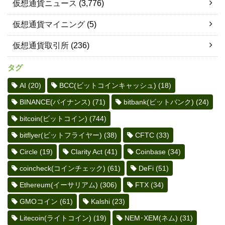
仮想通貨ニュース
(3,776)
仮想通貨マイニング
(5)
仮想通貨取引所
(236)
タグ
AI
(20)
BCC(ビットコインキャッシュ)
(18)
BINANCE(バイナンス)
(71)
bitbank(ビットバンク)
(24)
bitcoin(ビットコイン)
(744)
bitflyer(ビットフライヤー)
(38)
CFTC
(33)
Circle
(19)
Clarity Act
(41)
Coinbase
(34)
coincheck(コインチェック)
(61)
DeFi
(51)
Ethereum(イーサリアム)
(306)
FTX
(34)
GMOコイン
(61)
Kalshi
(23)
Litecoin(ライトコイン)
(19)
NEM･XEM(ネム)
(31)