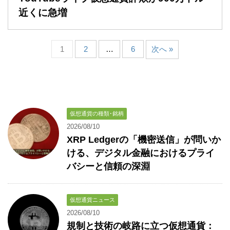
近くに急増
1
2
…
6
次へ »
仮想通貨の種類･銘柄
2026/08/10
XRP Ledgerの「機密送信」が問いか
ける、デジタル金融におけるプライ
バシーと信頼の深淵
仮想通貨ニュース
2026/08/10
規制と技術の岐路に立つ仮想通貨：