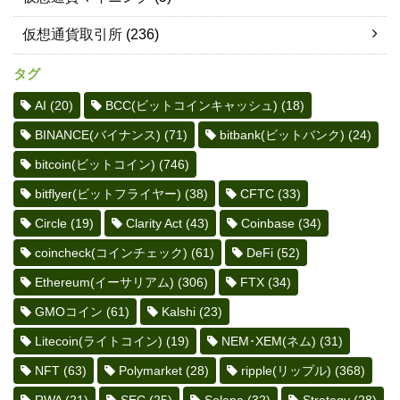
仮想通貨取引所
(236)
タグ
AI
(20)
BCC(ビットコインキャッシュ)
(18)
BINANCE(バイナンス)
(71)
bitbank(ビットバンク)
(24)
bitcoin(ビットコイン)
(746)
bitflyer(ビットフライヤー)
(38)
CFTC
(33)
Circle
(19)
Clarity Act
(43)
Coinbase
(34)
coincheck(コインチェック)
(61)
DeFi
(52)
Ethereum(イーサリアム)
(306)
FTX
(34)
GMOコイン
(61)
Kalshi
(23)
Litecoin(ライトコイン)
(19)
NEM･XEM(ネム)
(31)
NFT
(63)
Polymarket
(28)
ripple(リップル)
(368)