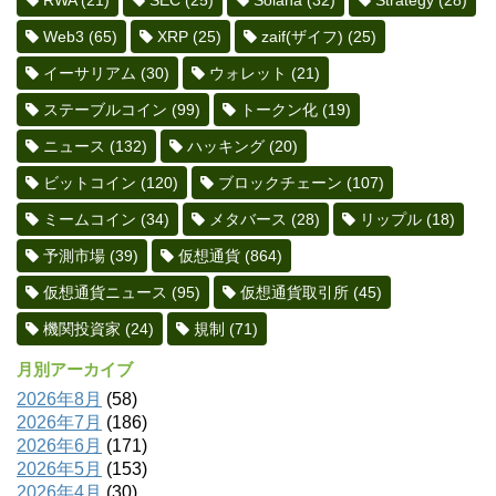
RWA
(21)
SEC
(25)
Solana
(32)
Strategy
(28)
Web3
(65)
XRP
(25)
zaif(ザイフ)
(25)
イーサリアム
(30)
ウォレット
(21)
ステーブルコイン
(99)
トークン化
(19)
ニュース
(132)
ハッキング
(20)
ビットコイン
(120)
ブロックチェーン
(107)
ミームコイン
(34)
メタバース
(28)
リップル
(18)
予測市場
(39)
仮想通貨
(864)
仮想通貨ニュース
(95)
仮想通貨取引所
(45)
機関投資家
(24)
規制
(71)
月別アーカイブ
2026年8月
(58)
2026年7月
(186)
2026年6月
(171)
2026年5月
(153)
2026年4月
(30)