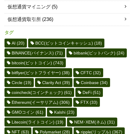
仮想通貨マイニング
(5)
仮想通貨取引所
(236)
タグ
AI
(20)
BCC(ビットコインキャッシュ)
(18)
BINANCE(バイナンス)
(71)
bitbank(ビットバンク)
(24)
bitcoin(ビットコイン)
(743)
bitflyer(ビットフライヤー)
(38)
CFTC
(32)
Circle
(19)
Clarity Act
(39)
Coinbase
(34)
coincheck(コインチェック)
(61)
DeFi
(51)
Ethereum(イーサリアム)
(306)
FTX
(33)
GMOコイン
(61)
Kalshi
(23)
Litecoin(ライトコイン)
(19)
NEM･XEM(ネム)
(31)
NFT
(63)
Polymarket
(28)
ripple(リップル)
(367)