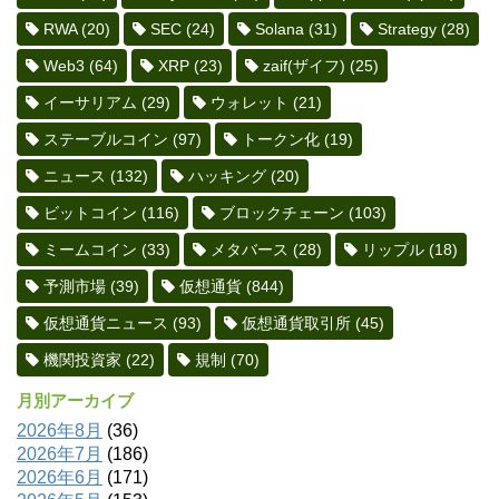
RWA
(20)
SEC
(24)
Solana
(31)
Strategy
(28)
Web3
(64)
XRP
(23)
zaif(ザイフ)
(25)
イーサリアム
(29)
ウォレット
(21)
ステーブルコイン
(97)
トークン化
(19)
ニュース
(132)
ハッキング
(20)
ビットコイン
(116)
ブロックチェーン
(103)
ミームコイン
(33)
メタバース
(28)
リップル
(18)
予測市場
(39)
仮想通貨
(844)
仮想通貨ニュース
(93)
仮想通貨取引所
(45)
機関投資家
(22)
規制
(70)
月別アーカイブ
2026年8月
(36)
2026年7月
(186)
2026年6月
(171)