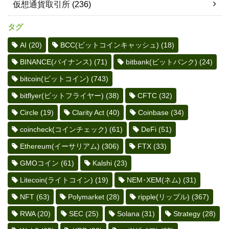
仮想通貨取引所
(236)
タグ
AI
(20)
BCC(ビットコインキャッシュ)
(18)
BINANCE(バイナンス)
(71)
bitbank(ビットバンク)
(24)
bitcoin(ビットコイン)
(743)
bitflyer(ビットフライヤー)
(38)
CFTC
(32)
Circle
(19)
Clarity Act
(40)
Coinbase
(34)
coincheck(コインチェック)
(61)
DeFi
(51)
Ethereum(イーサリアム)
(306)
FTX
(33)
GMOコイン
(61)
Kalshi
(23)
Litecoin(ライトコイン)
(19)
NEM･XEM(ネム)
(31)
NFT
(63)
Polymarket
(28)
ripple(リップル)
(367)
RWA
(20)
SEC
(25)
Solana
(31)
Strategy
(28)