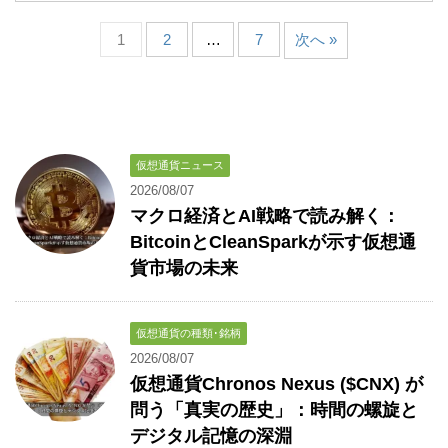
1
2
…
7
次へ »
仮想通貨ニュース
2026/08/07
マクロ経済とAI戦略で読み解く：
BitcoinとCleanSparkが示す仮想通
貨市場の未来
仮想通貨の種類･銘柄
2026/08/07
仮想通貨Chronos Nexus ($CNX) が
問う「真実の歴史」：時間の螺旋と
デジタル記憶の深淵