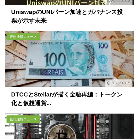
2026/07/18
UniswapのUNIバーン加速とガバナンス投
票が示す未来
仮想通貨ニュース
2026/07/15
DTCCとStellarが描く金融再編：トークン
化と仮想通貨...
仮想通貨ニュース