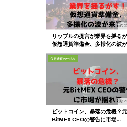
20
リップルの提言が業界を揺る
仮想通貨準備金、多様化の波が..
仮想通貨の仕組み
20
ビットコイン、暴落の危機？
BitMEX CEOの警告に市場...