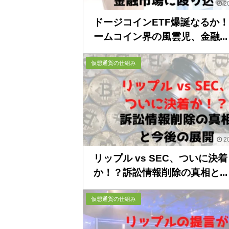
20
ドージコインETF爆誕なるか
ームコイン界の風雲児、金融...
仮想通貨の仕組み
20
リップル vs SEC、ついに決着
か！？訴訟情報削除の真相と...
仮想通貨の仕組み