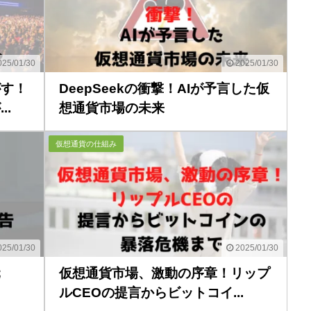
25/01/30
2025/01/30
がす！
DeepSeekの衝撃！AIが予言した仮
.
想通貨市場の未来
仮想通貨の仕組み
25/01/30
2025/01/30
元
仮想通貨市場、激動の序章！リップ
ルCEOの提言からビットコイ...