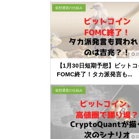
仮想通貨の仕組み
20
【1月30日短期予想】ビットコ
FOMC終了！タカ派発言も...
仮想通貨の仕組み
20