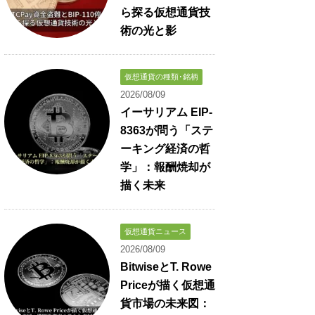
ら探る仮想通貨技
術の光と影
仮想通貨の種類･銘柄
2026/08/09
イーサリアム EIP-
8363が問う「ステ
ーキング経済の哲
学」：報酬焼却が
描く未来
仮想通貨ニュース
2026/08/09
BitwiseとT. Rowe
Priceが描く仮想通
貨市場の未来図：