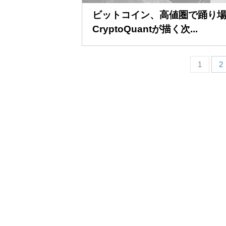
ビットコイン、高値圏で踊り
CryptoQuantが描く次...
1
2