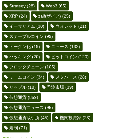
Strategy
(28)
Web3
(65)
XRP
(24)
zaif(ザイフ)
(25)
イーサリアム
(30)
ウォレット
(21)
ステーブルコイン
(99)
トークン化
(19)
ニュース
(132)
ハッキング
(20)
ビットコイン
(120)
ブロックチェーン
(105)
ミームコイン
(34)
メタバース
(28)
リップル
(18)
予測市場
(39)
仮想通貨
(859)
仮想通貨ニュース
(95)
仮想通貨取引所
(45)
機関投資家
(23)
規制
(71)