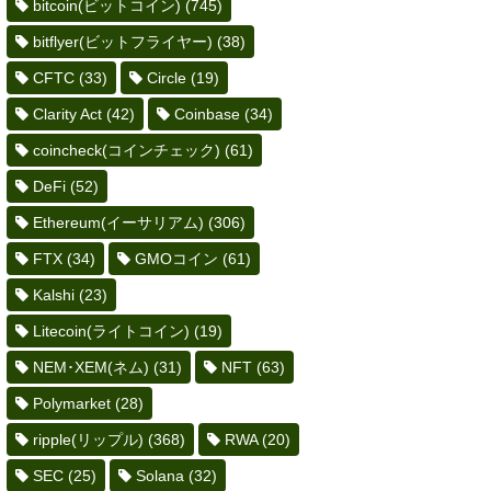
bitcoin(ビットコイン)
(745)
bitflyer(ビットフライヤー)
(38)
CFTC
(33)
Circle
(19)
Clarity Act
(42)
Coinbase
(34)
coincheck(コインチェック)
(61)
DeFi
(52)
Ethereum(イーサリアム)
(306)
FTX
(34)
GMOコイン
(61)
Kalshi
(23)
Litecoin(ライトコイン)
(19)
NEM･XEM(ネム)
(31)
NFT
(63)
Polymarket
(28)
ripple(リップル)
(368)
RWA
(20)
SEC
(25)
Solana
(32)