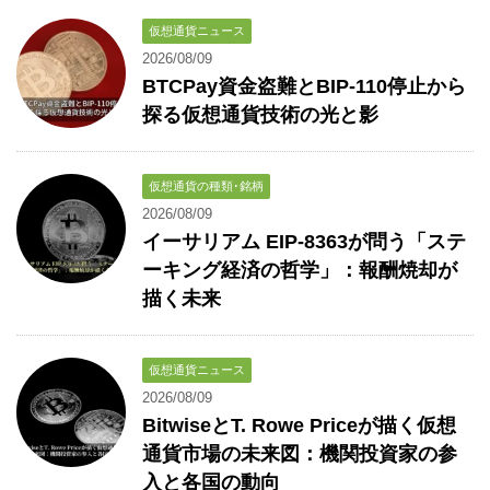
仮想通貨ニュース
2026/08/09
BTCPay資金盗難とBIP-110停止から
探る仮想通貨技術の光と影
仮想通貨の種類･銘柄
2026/08/09
イーサリアム EIP-8363が問う「ステ
ーキング経済の哲学」：報酬焼却が
描く未来
仮想通貨ニュース
2026/08/09
BitwiseとT. Rowe Priceが描く仮想
通貨市場の未来図：機関投資家の参
入と各国の動向