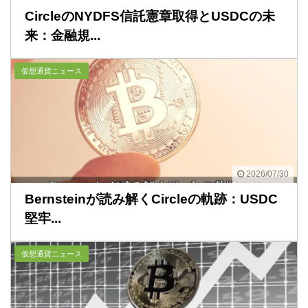
CircleのNYDFS信託憲章取得とUSDCの未
来：金融規...
仮想通貨ニュース
2026/07/30
Bernsteinが読み解くCircleの軌跡：USDC
堅牢...
仮想通貨ニュース