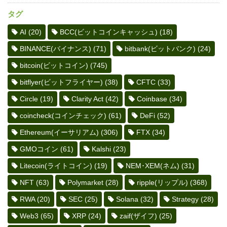
タグ
AI
(20)
BCC(ビットコインキャッシュ)
(18)
BINANCE(バイナンス)
(71)
bitbank(ビットバンク)
(24)
bitcoin(ビットコイン)
(745)
bitflyer(ビットフライヤー)
(38)
CFTC
(33)
Circle
(19)
Clarity Act
(42)
Coinbase
(34)
coincheck(コインチェック)
(61)
DeFi
(52)
Ethereum(イーサリアム)
(306)
FTX
(34)
GMOコイン
(61)
Kalshi
(23)
Litecoin(ライトコイン)
(19)
NEM･XEM(ネム)
(31)
NFT
(63)
Polymarket
(28)
ripple(リップル)
(368)
RWA
(20)
SEC
(25)
Solana
(32)
Strategy
(28)
Web3
(65)
XRP
(24)
zaif(ザイフ)
(25)