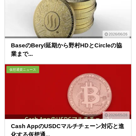
2026/06/26
BaseのBeryl延期から野村HDとCircleの協
業まで...
仮想通貨ニュース
2026/05/28
Cash AppのUSDCマルチチェーン対応と進
化する仮想通...