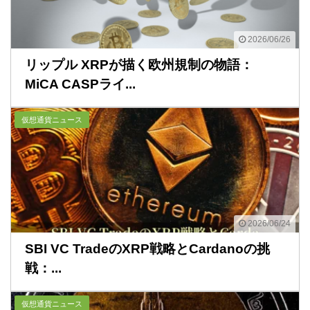
2026/06/26
リップル XRPが描く欧州規制の物語：
MiCA CASPライ...
仮想通貨ニュース
2026/06/24
SBI VC TradeのXRP戦略とCardanoの挑
戦：...
仮想通貨ニュース