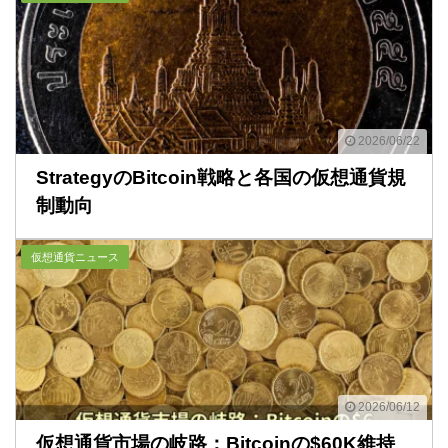
2026/06/22
StrategyのBitcoin戦略と各国の仮想通貨規
制動向
仮想通貨ニュース
2026/06/12
仮想通貨市場の岐路：Bitcoinの$60K維持