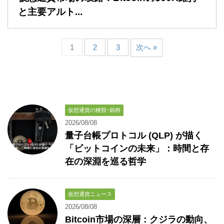
と主要アルト...
1
2
3
次へ »
仮想通貨の種類･銘柄
2026/08/08
量子台帳プロトコル (QLP) が描く
「ビットコインの未来」：時間と存
在の深淵を巡る哲学
仮想通貨ニュース
2026/08/08
Bitcoin市場の深層：クジラの動向、