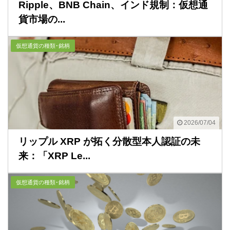
Ripple、BNB Chain、インド規制：仮想通
貨市場の...
仮想通貨の種類･銘柄
2026/07/04
リップル XRP が拓く分散型本人認証の未
来：「XRP Le...
仮想通貨の種類･銘柄