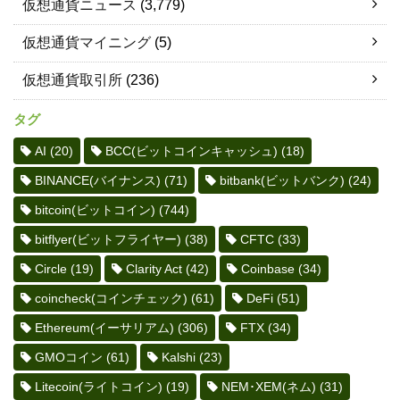
仮想通貨ニュース
(3,779)
仮想通貨マイニング
(5)
仮想通貨取引所
(236)
タグ
AI
(20)
BCC(ビットコインキャッシュ)
(18)
BINANCE(バイナンス)
(71)
bitbank(ビットバンク)
(24)
bitcoin(ビットコイン)
(744)
bitflyer(ビットフライヤー)
(38)
CFTC
(33)
Circle
(19)
Clarity Act
(42)
Coinbase
(34)
coincheck(コインチェック)
(61)
DeFi
(51)
Ethereum(イーサリアム)
(306)
FTX
(34)
GMOコイン
(61)
Kalshi
(23)
Litecoin(ライトコイン)
(19)
NEM･XEM(ネム)
(31)