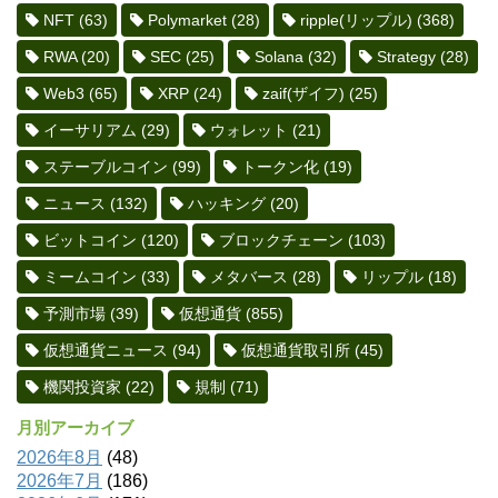
NFT
(63)
Polymarket
(28)
ripple(リップル)
(368)
RWA
(20)
SEC
(25)
Solana
(32)
Strategy
(28)
Web3
(65)
XRP
(24)
zaif(ザイフ)
(25)
イーサリアム
(29)
ウォレット
(21)
ステーブルコイン
(99)
トークン化
(19)
ニュース
(132)
ハッキング
(20)
ビットコイン
(120)
ブロックチェーン
(103)
ミームコイン
(33)
メタバース
(28)
リップル
(18)
予測市場
(39)
仮想通貨
(855)
仮想通貨ニュース
(94)
仮想通貨取引所
(45)
機関投資家
(22)
規制
(71)
月別アーカイブ
2026年8月
(48)
2026年7月
(186)