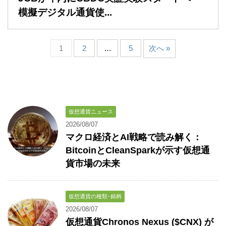
模擬デジタル通貨使...
1
2
…
5
次へ »
仮想通貨ニュース
2026/08/07
マクロ経済とAI戦略で読み解く：
BitcoinとCleanSparkが示す仮想通
貨市場の未来
仮想通貨の種類･銘柄
2026/08/07
仮想通貨Chronos Nexus ($CNX) が