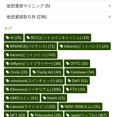
仮想通貨マイニング
(5)
仮想通貨取引所
(236)
タグ
AI
(20)
BCC(ビットコインキャッシュ)
(18)
BINANCE(バイナンス)
(71)
bitbank(ビットバンク)
(24)
bitcoin(ビットコイン)
(743)
bitflyer(ビットフライヤー)
(38)
CFTC
(32)
Circle
(19)
Clarity Act
(40)
Coinbase
(34)
coincheck(コインチェック)
(61)
DeFi
(51)
Ethereum(イーサリアム)
(306)
FTX
(33)
GMOコイン
(61)
Kalshi
(23)
Litecoin(ライトコイン)
(19)
NEM･XEM(ネム)
(31)
NFT
(63)
Polymarket
(28)
ripple(リップル)
(367)