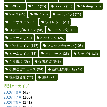
RWA
(20)
SEC
(25)
Solana
(31)
Strategy
(28)
Web3
(65)
XRP
(23)
zaif(ザイフ)
(25)
イーサリアム
(29)
ウォレット
(21)
ステーブルコイン
(98)
トークン化
(19)
ニュース
(132)
ハッキング
(20)
ビットコイン
(117)
ブロックチェーン
(103)
ミームコイン
(33)
メタバース
(28)
リップル
(18)
予測市場
(39)
仮想通貨
(849)
仮想通貨ニュース
(94)
仮想通貨取引所
(45)
機関投資家
(22)
規制
(71)
月別アーカイブ
2026年8月
(42)
2026年7月
(186)
2026年6月
(171)