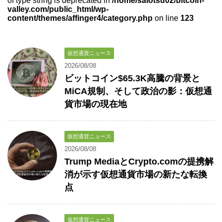
of type string is deprecated in
/home/saiotsu02/bitcoin-
valley.com/public_html/wp-
content/themes/affinger4/category.php
on line
123
仮想通貨ニュース
2026/08/08
ビットコイン$65.3K高騰の背景と
MiCA規制、そして政治の影：仮想通
貨市場の現在地
仮想通貨ニュース
2026/08/08
Trump MediaとCrypto.comの提携解
消が示す仮想通貨市場の新たな転換
点
仮想通貨ニュース