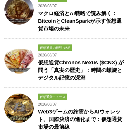
2026/08/07
マクロ経済とAI戦略で読み解く：
BitcoinとCleanSparkが示す仮想通
貨市場の未来
仮想通貨の種類･銘柄
2026/08/07
仮想通貨Chronos Nexus ($CNX) が
問う「真実の歴史」：時間の螺旋と
デジタル記憶の深淵
仮想通貨ニュース
2026/08/07
Web3ゲームの終焉からAIウォレッ
ト、国際決済の進化まで：仮想通貨
市場の最前線