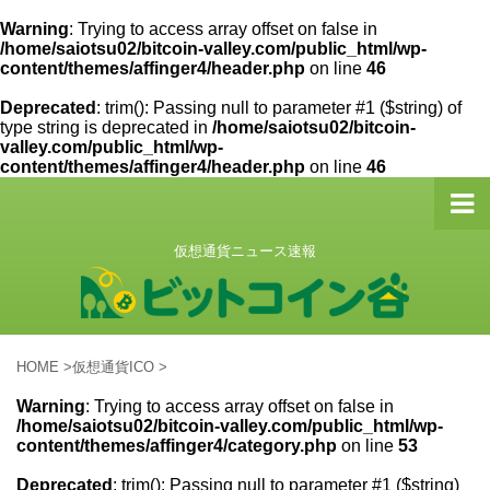
Warning
: Trying to access array offset on false in
/home/saiotsu02/bitcoin-valley.com/public_html/wp-
content/themes/affinger4/header.php
on line
46
Deprecated
: trim(): Passing null to parameter #1 ($string) of
type string is deprecated in
/home/saiotsu02/bitcoin-
valley.com/public_html/wp-
content/themes/affinger4/header.php
on line
46
仮想通貨ニュース速報
HOME
>
仮想通貨ICO
>
Warning
: Trying to access array offset on false in
/home/saiotsu02/bitcoin-valley.com/public_html/wp-
content/themes/affinger4/category.php
on line
53
Deprecated
: trim(): Passing null to parameter #1 ($string)