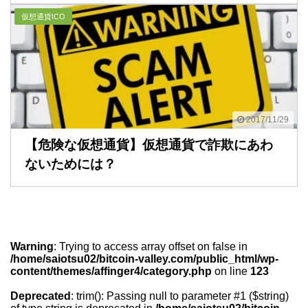
仮想通貨ICO
2017/11/29
【危険な仮想通貨】仮想通貨で詐欺にあわ
ないためには？
Warning
: Trying to access array offset on false in
/home/saiotsu02/bitcoin-valley.com/public_html/wp-
content/themes/affinger4/category.php
on line
123
Deprecated
: trim(): Passing null to parameter #1 ($string)