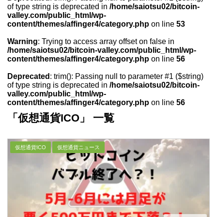
of type string is deprecated in
/home/saiotsu02/bitcoin-
valley.com/public_html/wp-
content/themes/affinger4/category.php
on line
53
Warning
: Trying to access array offset on false in
/home/saiotsu02/bitcoin-valley.com/public_html/wp-
content/themes/affinger4/category.php
on line
56
Deprecated
: trim(): Passing null to parameter #1 ($string)
of type string is deprecated in
/home/saiotsu02/bitcoin-
valley.com/public_html/wp-
content/themes/affinger4/category.php
on line
56
「仮想通貨ICO」 一覧
仮想通貨ICO
仮想通貨ニュース