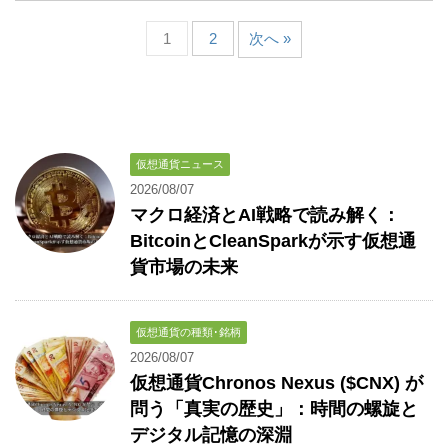
1
2
次へ »
仮想通貨ニュース
2026/08/07
マクロ経済とAI戦略で読み解く：
BitcoinとCleanSparkが示す仮想通
貨市場の未来
仮想通貨の種類･銘柄
2026/08/07
仮想通貨Chronos Nexus ($CNX) が
問う「真実の歴史」：時間の螺旋と
デジタル記憶の深淵