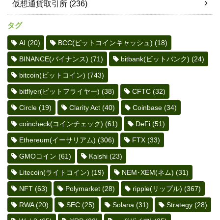
仮想通貨取引所
(236)
タグ
AI
(20)
BCC(ビットコインキャッシュ)
(18)
BINANCE(バイナンス)
(71)
bitbank(ビットバンク)
(24)
bitcoin(ビットコイン)
(743)
bitflyer(ビットフライヤー)
(38)
CFTC
(32)
Circle
(19)
Clarity Act
(40)
Coinbase
(34)
coincheck(コインチェック)
(61)
DeFi
(51)
Ethereum(イーサリアム)
(306)
FTX
(33)
GMOコイン
(61)
Kalshi
(23)
Litecoin(ライトコイン)
(19)
NEM･XEM(ネム)
(31)
NFT
(63)
Polymarket
(28)
ripple(リップル)
(367)
RWA
(20)
SEC
(25)
Solana
(31)
Strategy
(28)