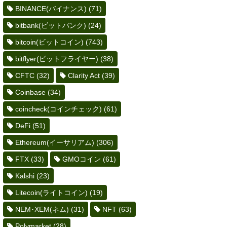
BINANCE(バイナンス)
(71)
bitbank(ビットバンク)
(24)
bitcoin(ビットコイン)
(743)
bitflyer(ビットフライヤー)
(38)
CFTC
(32)
Clarity Act
(39)
Coinbase
(34)
coincheck(コインチェック)
(61)
DeFi
(51)
Ethereum(イーサリアム)
(306)
FTX
(33)
GMOコイン
(61)
Kalshi
(23)
Litecoin(ライトコイン)
(19)
NEM･XEM(ネム)
(31)
NFT
(63)
Polymarket
(28)