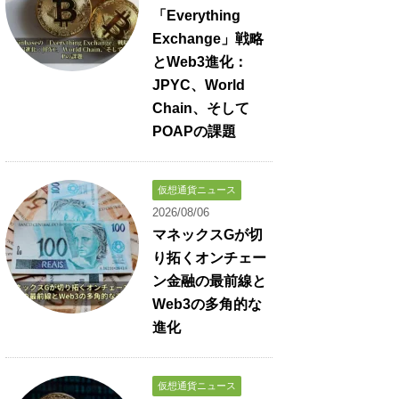
「Everything
Exchange」戦略
とWeb3進化：
JPYC、World
Chain、そして
POAPの課題
仮想通貨ニュース
2026/08/06
マネックスGが切
り拓くオンチェー
ン金融の最前線と
Web3の多角的な
進化
仮想通貨ニュース