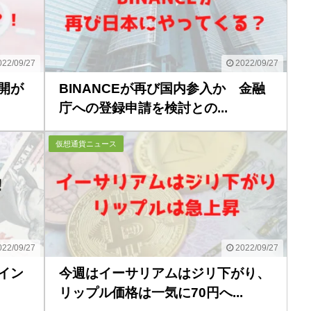
22/09/27
2022/09/27
開が
BINANCEが再び国内参入か 金融
庁への登録申請を検討との...
仮想通貨ニュース
22/09/27
2022/09/27
イン
今週はイーサリアムはジリ下がり、
リップル価格は一気に70円へ...