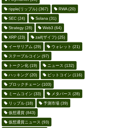
ripple(リップル)
(367)
RWA
(20)
SEC
(24)
Solana
(31)
Strategy
(28)
Web3
(64)
XRP
(23)
zaif(ザイフ)
(25)
イーサリアム
(29)
ウォレット
(21)
ステーブルコイン
(97)
トークン化
(19)
ニュース
(132)
ハッキング
(20)
ビットコイン
(116)
ブロックチェーン
(103)
ミームコイン
(33)
メタバース
(28)
リップル
(18)
予測市場
(39)
仮想通貨
(843)
仮想通貨ニュース
(93)