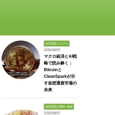
仮想通貨ニュース
2026/08/07
マクロ経済とAI戦
略で読み解く：
Bitcoinと
CleanSparkが示
す仮想通貨市場の
未来
仮想通貨の種類･銘柄
2026/08/07