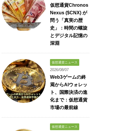
仮想通貨Chronos
Nexus ($CNX) が
問う「真実の歴
史」：時間の螺旋
とデジタル記憶の
深淵
仮想通貨ニュース
2026/08/07
Web3ゲームの終
焉からAIウォレッ
ト、国際決済の進
化まで：仮想通貨
市場の最前線
仮想通貨ニュース