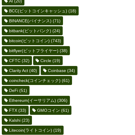
AI
(20)
BCC(ビットコインキャッシュ)
(18)
BINANCE(バイナンス)
(71)
bitbank(ビットバンク)
(24)
bitcoin(ビットコイン)
(743)
bitflyer(ビットフライヤー)
(38)
CFTC
(32)
Circle
(19)
Clarity Act
(40)
Coinbase
(34)
coincheck(コインチェック)
(61)
DeFi
(51)
Ethereum(イーサリアム)
(306)
FTX
(33)
GMOコイン
(61)
Kalshi
(23)
Litecoin(ライトコイン)
(19)