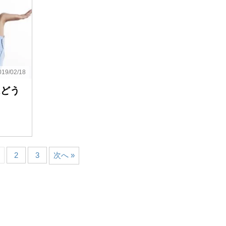
19/02/18
はどう
2
3
次へ »