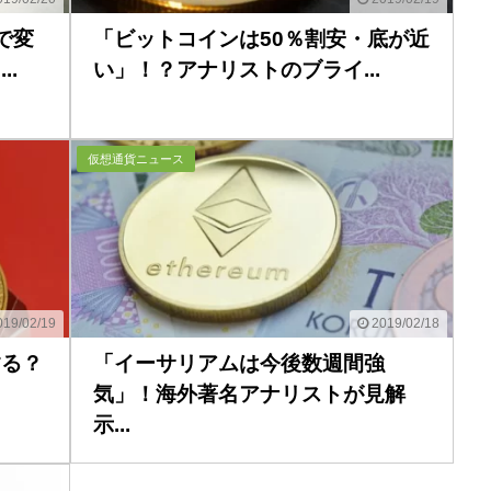
で変
「ビットコインは50％割安・底が近
.
い」！？アナリストのブライ...
仮想通貨ニュース
19/02/19
2019/02/18
する？
「イーサリアムは今後数週間強
気」！海外著名アナリストが見解
示...