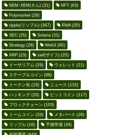
NEM･XEM(ネム)
(31)
NFT
(63)
Polymarket
(28)
ripple(リップル)
(367)
RWA
(20)
SEC
(25)
Solana
(31)
Strategy
(28)
Web3
(65)
XRP
(23)
zaif(ザイフ)
(25)
イーサリアム
(29)
ウォレット
(21)
ステーブルコイン
(98)
トークン化
(19)
ニュース
(132)
ハッキング
(20)
ビットコイン
(117)
ブロックチェーン
(103)
ミームコイン
(33)
メタバース
(28)
リップル
(18)
予測市場
(39)
仮想通貨
(849)