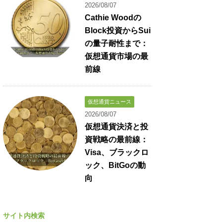
2026/08/07
Cathie Woodの
Block投資からSui
の量子耐性まで：
仮想通貨市場の最
前線
仮想通貨ニュース
2026/08/07
仮想通貨決済と投
資戦略の最前線：
Visa、ブラックロ
ック、BitGoの動
向
サイト内検索