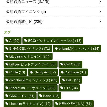
仮想通貨ニュース
(3,778)
仮想通貨マイニング
(5)
仮想通貨取引所
(236)
タグ
AI
(20)
BCC(ビットコインキャッシュ)
(18)
BINANCE(バイナンス)
(71)
bitbank(ビットバンク)
(24)
bitcoin(ビットコイン)
(744)
bitflyer(ビットフライヤー)
(38)
CFTC
(33)
Circle
(19)
Clarity Act
(42)
Coinbase
(34)
coincheck(コインチェック)
(61)
DeFi
(51)
Ethereum(イーサリアム)
(306)
FTX
(34)
GMOコイン
(61)
Kalshi
(23)
Litecoin(ライトコイン)
(19)
NEM･XEM(ネム)
(31)