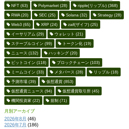
NFT
(63)
Polymarket
(28)
ripple(リップル)
(368)
RWA
(20)
SEC
(25)
Solana
(32)
Strategy
(28)
Web3
(65)
XRP
(24)
zaif(ザイフ)
(25)
イーサリアム
(29)
ウォレット
(21)
ステーブルコイン
(99)
トークン化
(19)
ニュース
(132)
ハッキング
(20)
ビットコイン
(118)
ブロックチェーン
(103)
ミームコイン
(33)
メタバース
(28)
リップル
(18)
予測市場
(39)
仮想通貨
(853)
仮想通貨ニュース
(94)
仮想通貨取引所
(45)
機関投資家
(22)
規制
(71)
月別アーカイブ
2026年8月
(46)
2026年7月
(186)