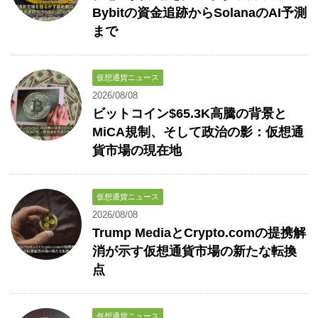
Bybitの資金追跡からSolanaのAI予測
まで
仮想通貨ニュース
2026/08/08
ビットコイン$65.3K高騰の背景と
MiCA規制、そして政治の影：仮想通
貨市場の現在地
仮想通貨ニュース
2026/08/08
Trump MediaとCrypto.comの提携解
消が示す仮想通貨市場の新たな転換
点
仮想通貨ニュース