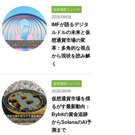
仮想通貨ニュース
2026/08/08
IMFが語るデジタ
ルドルの未来と仮
想通貨市場の変
革：多角的な視点
から現状を読み解
く
仮想通貨ニュース
2026/08/08
仮想通貨市場を揺
るがす最新動向：
Bybitの資金追跡
からSolanaのAI予
測まで