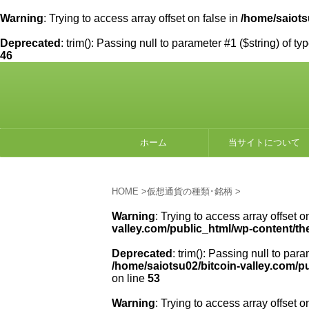
Warning
: Trying to access array offset on false in
/home/saiots
Deprecated
: trim(): Passing null to parameter #1 ($string) of ty
46
ホーム
当サイトについて
HOME
>
仮想通貨の種類･銘柄
>
Warning
: Trying to access array offset o
valley.com/public_html/wp-content/th
Deprecated
: trim(): Passing null to para
/home/saiotsu02/bitcoin-valley.com/p
on line
53
Warning
: Trying to access array offset o