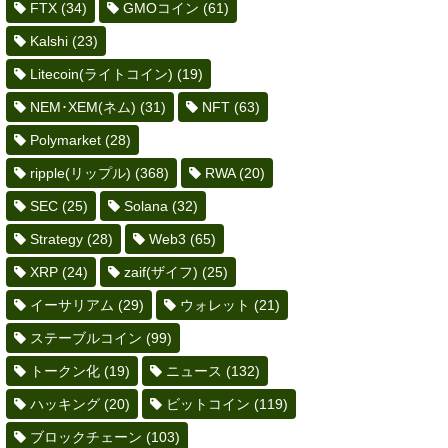
FTX
(34)
GMOコイン
(61)
Kalshi
(23)
Litecoin(ライトコイン)
(19)
NEM･XEM(ネム)
(31)
NFT
(63)
Polymarket
(28)
ripple(リップル)
(368)
RWA
(20)
SEC
(25)
Solana
(32)
Strategy
(28)
Web3
(65)
XRP
(24)
zaif(ザイフ)
(25)
イーサリアム
(29)
ウォレット
(21)
ステーブルコイン
(99)
トークン化
(19)
ニュース
(132)
ハッキング
(20)
ビットコイン
(119)
ブロックチェーン
(103)