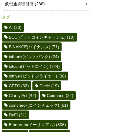
仮想通貨取引所
(236)
タグ
AI
(20)
BCC(ビットコインキャッシュ)
(18)
BINANCE(バイナンス)
(71)
bitbank(ビットバンク)
(24)
bitcoin(ビットコイン)
(744)
bitflyer(ビットフライヤー)
(38)
CFTC
(33)
Circle
(19)
Clarity Act
(42)
Coinbase
(34)
coincheck(コインチェック)
(61)
DeFi
(51)
Ethereum(イーサリアム)
(306)