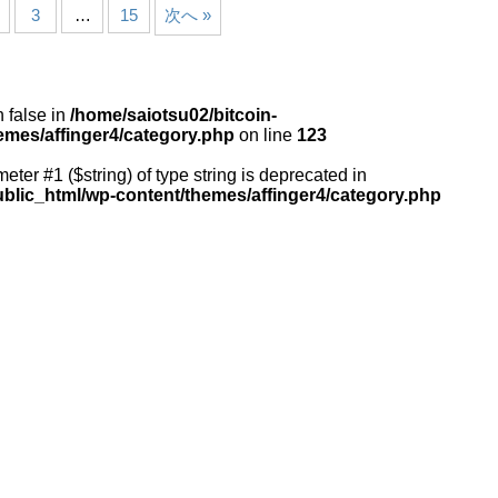
3
…
15
次へ »
n false in
/home/saiotsu02/bitcoin-
emes/affinger4/category.php
on line
123
meter #1 ($string) of type string is deprecated in
ublic_html/wp-content/themes/affinger4/category.php