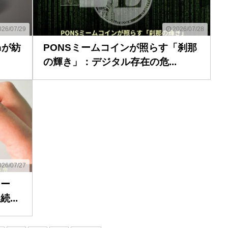
26/07/29
2026/07/28
inが紡
PONSミームコインが照らす「刹那
の輝き」：デジタル存在の危...
26/07/27
ィー
...