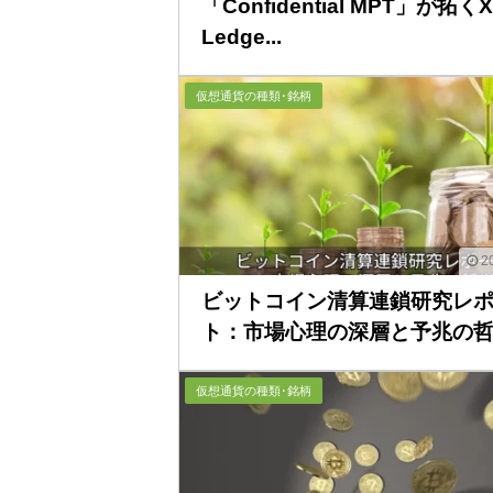
「Confidential MPT」が拓く
Ledge...
仮想通貨の種類･銘柄
20
ビットコイン清算連鎖研究レ
ト：市場心理の深層と予兆の
仮想通貨の種類･銘柄