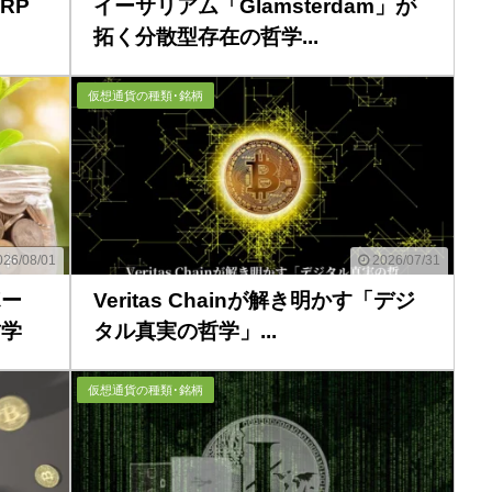
XRP
イーサリアム「Glamsterdam」が
拓く分散型存在の哲学...
仮想通貨の種類･銘柄
26/08/01
2026/07/31
ポー
Veritas Chainが解き明かす「デジ
哲学
タル真実の哲学」...
仮想通貨の種類･銘柄