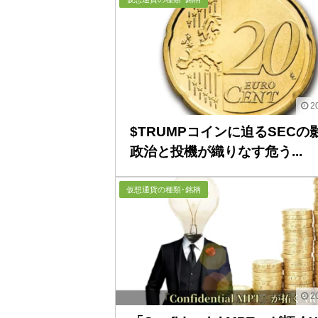
20
$TRUMPコインに迫るSECの
政治と投機が織りなす危う...
仮想通貨の種類･銘柄
20