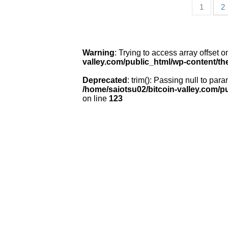
1
2
Warning
: Trying to access array offset o
valley.com/public_html/wp-content/th
Deprecated
: trim(): Passing null to para
/home/saiotsu02/bitcoin-valley.com/p
on line
123