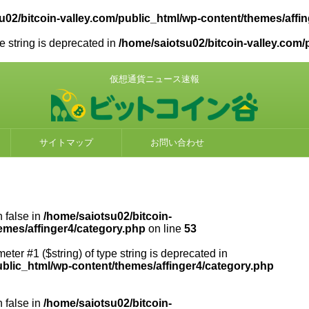
u02/bitcoin-valley.com/public_html/wp-content/themes/affi
pe string is deprecated in
/home/saiotsu02/bitcoin-valley.com/
仮想通貨ニュース速報
サイトマップ
お問い合わせ
n false in
/home/saiotsu02/bitcoin-
emes/affinger4/category.php
on line
53
meter #1 ($string) of type string is deprecated in
ublic_html/wp-content/themes/affinger4/category.php
n false in
/home/saiotsu02/bitcoin-