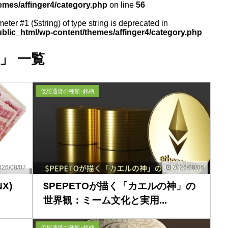
emes/affinger4/category.php
on line
56
meter #1 ($string) of type string is deprecated in
ublic_html/wp-content/themes/affinger4/category.php
」 一覧
仮想通貨の種類･銘柄
26/08/07
2026/08/06
X)
$PEPETOが描く「カエルの神」の
世界観：ミーム文化と実用...
仮想通貨の種類･銘柄