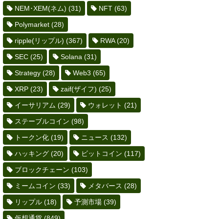
NEM･XEM(ネム)
(31)
NFT
(63)
Polymarket
(28)
ripple(リップル)
(367)
RWA
(20)
SEC
(25)
Solana
(31)
Strategy
(28)
Web3
(65)
XRP
(23)
zaif(ザイフ)
(25)
イーサリアム
(29)
ウォレット
(21)
ステーブルコイン
(98)
トークン化
(19)
ニュース
(132)
ハッキング
(20)
ビットコイン
(117)
ブロックチェーン
(103)
ミームコイン
(33)
メタバース
(28)
リップル
(18)
予測市場
(39)
仮想通貨
(849)