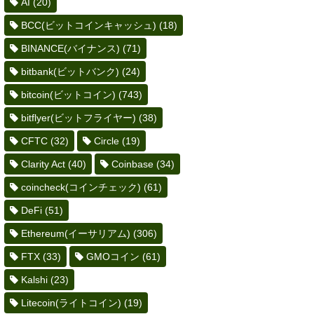
AI
(20)
BCC(ビットコインキャッシュ)
(18)
BINANCE(バイナンス)
(71)
bitbank(ビットバンク)
(24)
bitcoin(ビットコイン)
(743)
bitflyer(ビットフライヤー)
(38)
CFTC
(32)
Circle
(19)
Clarity Act
(40)
Coinbase
(34)
coincheck(コインチェック)
(61)
DeFi
(51)
Ethereum(イーサリアム)
(306)
FTX
(33)
GMOコイン
(61)
Kalshi
(23)
Litecoin(ライトコイン)
(19)