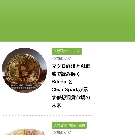
仮想通貨ニュース
2026/08/07
マクロ経済とAI戦
略で読み解く：
Bitcoinと
CleanSparkが示
す仮想通貨市場の
未来
仮想通貨の種類･銘柄
2026/08/07