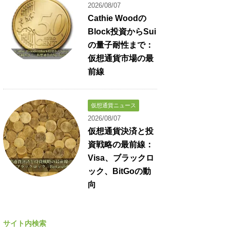
2026/08/07
Cathie Woodの
Block投資からSui
の量子耐性まで：
仮想通貨市場の最
前線
仮想通貨ニュース
2026/08/07
仮想通貨決済と投
資戦略の最前線：
Visa、ブラックロ
ック、BitGoの動
向
サイト内検索