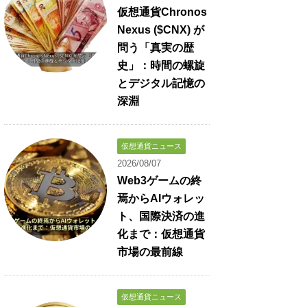
仮想通貨Chronos
Nexus ($CNX) が
問う「真実の歴
史」：時間の螺旋
とデジタル記憶の
深淵
仮想通貨ニュース
2026/08/07
Web3ゲームの終
焉からAIウォレッ
ト、国際決済の進
化まで：仮想通貨
市場の最前線
仮想通貨ニュース