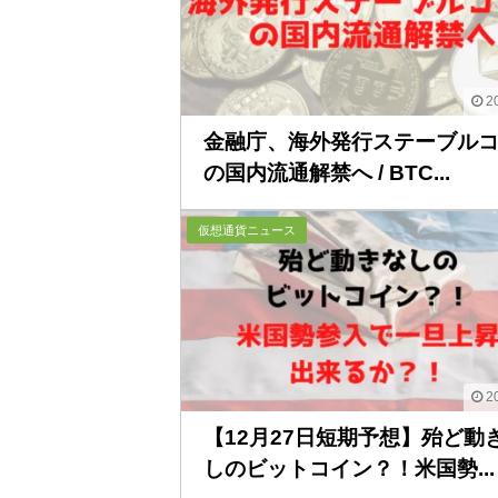
20
金融庁、海外発行ステーブル
の国内流通解禁へ / BTC...
仮想通貨ニュース
20
【12月27日短期予想】殆ど動
しのビットコイン？！米国勢...