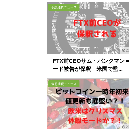
仮想通貨ニュース
20
FTX前CEOサム・バンクマン
ード被告が保釈 米国で監...
仮想通貨ニュース
20