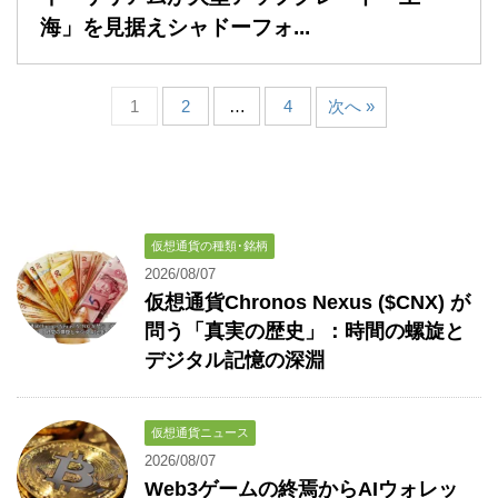
海」を見据えシャドーフォ...
1
2
…
4
次へ »
仮想通貨の種類･銘柄
2026/08/07
仮想通貨Chronos Nexus ($CNX) が
問う「真実の歴史」：時間の螺旋と
デジタル記憶の深淵
仮想通貨ニュース
2026/08/07
Web3ゲームの終焉からAIウォレッ