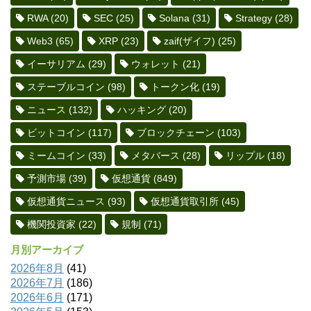
RWA
(20)
SEC
(25)
Solana
(31)
Strategy
(28)
Web3
(65)
XRP
(23)
zaif(ザイフ)
(25)
イーサリアム
(29)
ウォレット
(21)
ステーブルコイン
(98)
トークン化
(19)
ニュース
(132)
ハッキング
(20)
ビットコイン
(117)
ブロックチェーン
(103)
ミームコイン
(33)
メタバース
(28)
リップル
(18)
予測市場
(39)
仮想通貨
(849)
仮想通貨ニュース
(93)
仮想通貨取引所
(45)
機関投資家
(22)
規制
(71)
月別アーカイブ
2026年8月
(41)
2026年7月
(186)
2026年6月
(171)