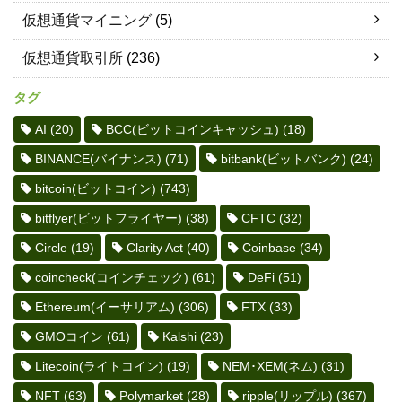
仮想通貨マイニング
(5)
仮想通貨取引所
(236)
タグ
AI
(20)
BCC(ビットコインキャッシュ)
(18)
BINANCE(バイナンス)
(71)
bitbank(ビットバンク)
(24)
bitcoin(ビットコイン)
(743)
bitflyer(ビットフライヤー)
(38)
CFTC
(32)
Circle
(19)
Clarity Act
(40)
Coinbase
(34)
coincheck(コインチェック)
(61)
DeFi
(51)
Ethereum(イーサリアム)
(306)
FTX
(33)
GMOコイン
(61)
Kalshi
(23)
Litecoin(ライトコイン)
(19)
NEM･XEM(ネム)
(31)
NFT
(63)
Polymarket
(28)
ripple(リップル)
(367)