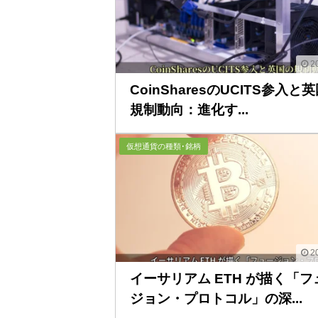
20
CoinSharesのUCITS参入と
規制動向：進化す...
仮想通貨の種類･銘柄
20
イーサリアム ETH が描く「フ
ジョン・プロトコル」の深...