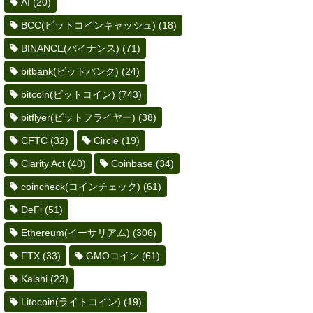
AI
(20)
BCC(ビットコインキャッシュ)
(18)
BINANCE(バイナンス)
(71)
bitbank(ビットバンク)
(24)
bitcoin(ビットコイン)
(743)
bitflyer(ビットフライヤー)
(38)
CFTC
(32)
Circle
(19)
Clarity Act
(40)
Coinbase
(34)
coincheck(コインチェック)
(61)
DeFi
(51)
Ethereum(イーサリアム)
(306)
FTX
(33)
GMOコイン
(61)
Kalshi
(23)
Litecoin(ライトコイン)
(19)