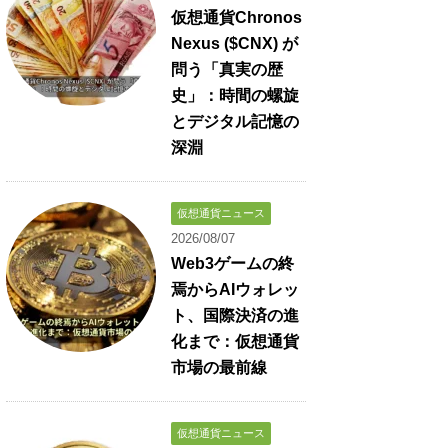
仮想通貨Chronos
Nexus ($CNX) が
問う「真実の歴
史」：時間の螺旋
とデジタル記憶の
深淵
仮想通貨ニュース
2026/08/07
Web3ゲームの終
焉からAIウォレッ
ト、国際決済の進
化まで：仮想通貨
市場の最前線
仮想通貨ニュース