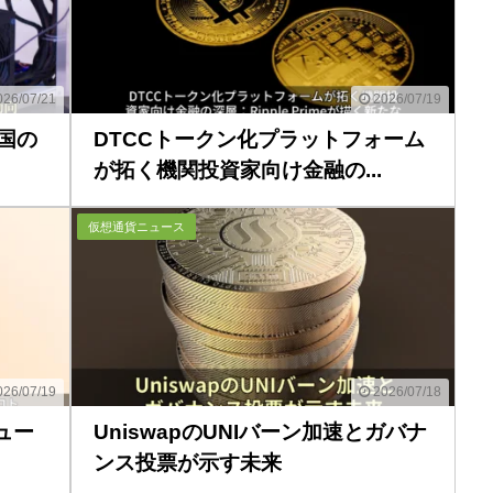
26/07/21
2026/07/19
英国の
DTCCトークン化プラットフォーム
が拓く機関投資家向け金融の...
仮想通貨ニュース
26/07/19
2026/07/18
ュー
UniswapのUNIバーン加速とガバナ
ンス投票が示す未来