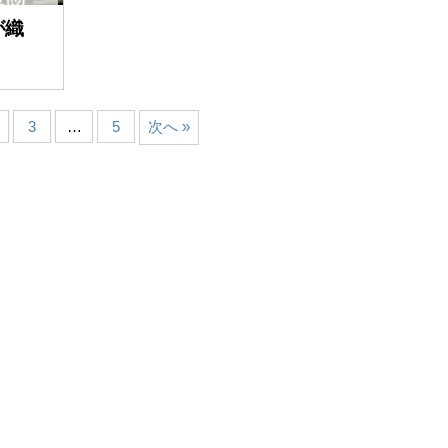
が織
3
…
5
次へ »