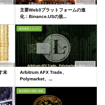
26/07/30
2026/07/30
、
主要Web3プラットフォームの進
化：Binance.USの規...
仮想通貨ニュース
26/07/23
2026/07/23
示す未
Arbitrum AFX Trade、
Polymarket、...
仮想通貨の種類･銘柄