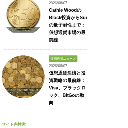
2026/08/07
Cathie Woodの
Block投資からSui
の量子耐性まで：
仮想通貨市場の最
前線
仮想通貨ニュース
2026/08/07
仮想通貨決済と投
資戦略の最前線：
Visa、ブラックロ
ック、BitGoの動
向
サイト内検索