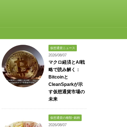
仮想通貨ニュース
2026/08/07
マクロ経済とAI戦
略で読み解く：
Bitcoinと
CleanSparkが示
す仮想通貨市場の
未来
仮想通貨の種類･銘柄
2026/08/07