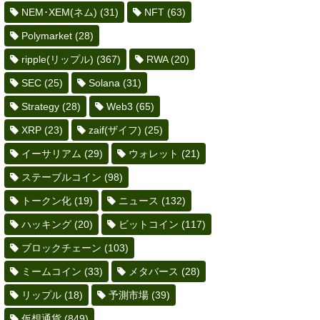
NEM･XEM(ネム)
(31)
NFT
(63)
Polymarket
(28)
ripple(リップル)
(367)
RWA
(20)
SEC
(25)
Solana
(31)
Strategy
(28)
Web3
(65)
XRP
(23)
zaif(ザイフ)
(25)
イーサリアム
(29)
ウォレット
(21)
ステーブルコイン
(98)
トークン化
(19)
ニュース
(132)
ハッキング
(20)
ビットコイン
(117)
ブロックチェーン
(103)
ミームコイン
(33)
メタバース
(28)
リップル
(18)
予測市場
(39)
仮想通貨
(849)