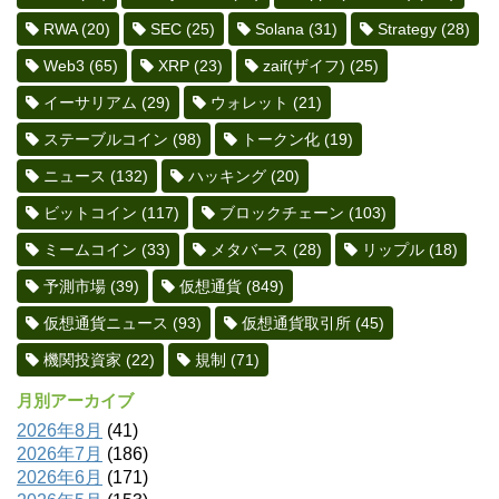
RWA
(20)
SEC
(25)
Solana
(31)
Strategy
(28)
Web3
(65)
XRP
(23)
zaif(ザイフ)
(25)
イーサリアム
(29)
ウォレット
(21)
ステーブルコイン
(98)
トークン化
(19)
ニュース
(132)
ハッキング
(20)
ビットコイン
(117)
ブロックチェーン
(103)
ミームコイン
(33)
メタバース
(28)
リップル
(18)
予測市場
(39)
仮想通貨
(849)
仮想通貨ニュース
(93)
仮想通貨取引所
(45)
機関投資家
(22)
規制
(71)
月別アーカイブ
2026年8月
(41)
2026年7月
(186)
2026年6月
(171)