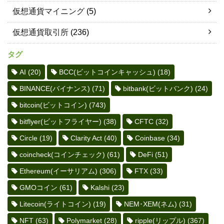
仮想通貨マイニング
(5)
仮想通貨取引所
(236)
タグ
AI
(20)
BCC(ビットコインキャッシュ)
(18)
BINANCE(バイナンス)
(71)
bitbank(ビットバンク)
(24)
bitcoin(ビットコイン)
(743)
bitflyer(ビットフライヤー)
(38)
CFTC
(32)
Circle
(19)
Clarity Act
(40)
Coinbase
(34)
coincheck(コインチェック)
(61)
DeFi
(51)
Ethereum(イーサリアム)
(306)
FTX
(33)
GMOコイン
(61)
Kalshi
(23)
Litecoin(ライトコイン)
(19)
NEM･XEM(ネム)
(31)
NFT
(63)
Polymarket
(28)
ripple(リップル)
(367)