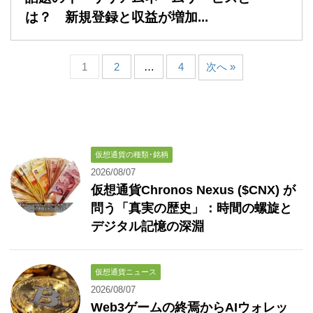
は？ 新規登録と収益が増加...
1
2
…
4
次へ »
仮想通貨の種類･銘柄
2026/08/07
仮想通貨Chronos Nexus ($CNX) が
問う「真実の歴史」：時間の螺旋と
デジタル記憶の深淵
仮想通貨ニュース
2026/08/07
Web3ゲームの終焉からAIウォレッ