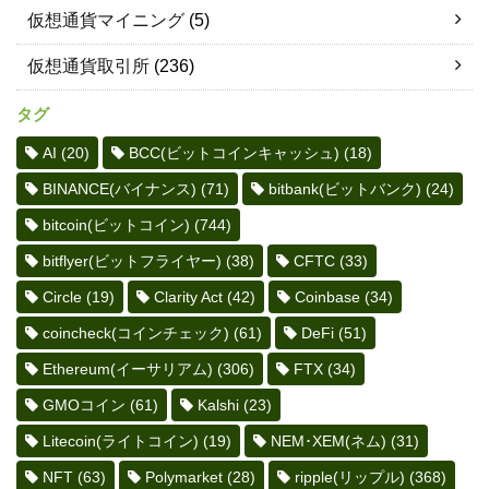
仮想通貨マイニング
(5)
仮想通貨取引所
(236)
タグ
AI
(20)
BCC(ビットコインキャッシュ)
(18)
BINANCE(バイナンス)
(71)
bitbank(ビットバンク)
(24)
bitcoin(ビットコイン)
(744)
bitflyer(ビットフライヤー)
(38)
CFTC
(33)
Circle
(19)
Clarity Act
(42)
Coinbase
(34)
coincheck(コインチェック)
(61)
DeFi
(51)
Ethereum(イーサリアム)
(306)
FTX
(34)
GMOコイン
(61)
Kalshi
(23)
Litecoin(ライトコイン)
(19)
NEM･XEM(ネム)
(31)
NFT
(63)
Polymarket
(28)
ripple(リップル)
(368)