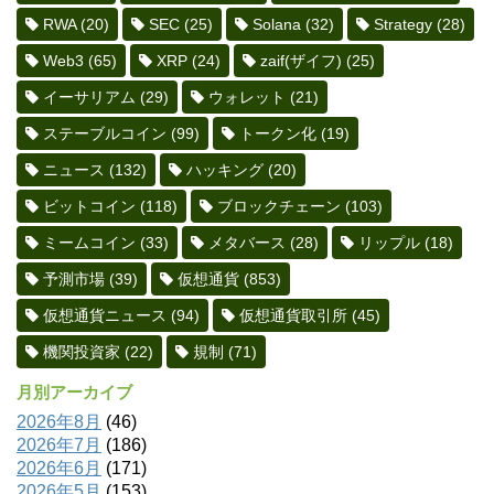
RWA
(20)
SEC
(25)
Solana
(32)
Strategy
(28)
Web3
(65)
XRP
(24)
zaif(ザイフ)
(25)
イーサリアム
(29)
ウォレット
(21)
ステーブルコイン
(99)
トークン化
(19)
ニュース
(132)
ハッキング
(20)
ビットコイン
(118)
ブロックチェーン
(103)
ミームコイン
(33)
メタバース
(28)
リップル
(18)
予測市場
(39)
仮想通貨
(853)
仮想通貨ニュース
(94)
仮想通貨取引所
(45)
機関投資家
(22)
規制
(71)
月別アーカイブ
2026年8月
(46)
2026年7月
(186)
2026年6月
(171)
2026年5月
(153)