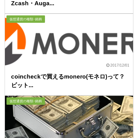
Zcash・Auga...
仮想通貨の種類･銘柄
2017/12/01
coincheckで買えるmonero(モネロ)って？
ビット...
仮想通貨の種類･銘柄