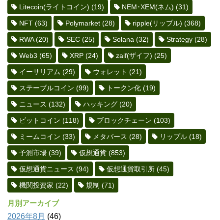
Litecoin(ライトコイン)
(19)
NEM･XEM(ネム)
(31)
NFT
(63)
Polymarket
(28)
ripple(リップル)
(368)
RWA
(20)
SEC
(25)
Solana
(32)
Strategy
(28)
Web3
(65)
XRP
(24)
zaif(ザイフ)
(25)
イーサリアム
(29)
ウォレット
(21)
ステーブルコイン
(99)
トークン化
(19)
ニュース
(132)
ハッキング
(20)
ビットコイン
(118)
ブロックチェーン
(103)
ミームコイン
(33)
メタバース
(28)
リップル
(18)
予測市場
(39)
仮想通貨
(853)
仮想通貨ニュース
(94)
仮想通貨取引所
(45)
機関投資家
(22)
規制
(71)
月別アーカイブ
2026年8月
(46)