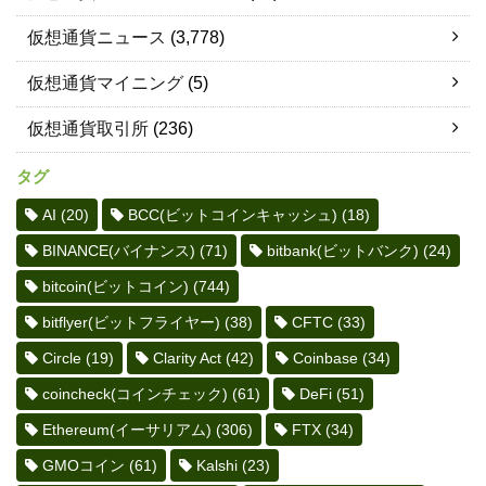
仮想通貨ニュース
(3,778)
仮想通貨マイニング
(5)
仮想通貨取引所
(236)
タグ
AI
(20)
BCC(ビットコインキャッシュ)
(18)
BINANCE(バイナンス)
(71)
bitbank(ビットバンク)
(24)
bitcoin(ビットコイン)
(744)
bitflyer(ビットフライヤー)
(38)
CFTC
(33)
Circle
(19)
Clarity Act
(42)
Coinbase
(34)
coincheck(コインチェック)
(61)
DeFi
(51)
Ethereum(イーサリアム)
(306)
FTX
(34)
GMOコイン
(61)
Kalshi
(23)