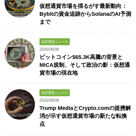
仮想通貨市場を揺るがす最新動向：
Bybitの資金追跡からSolanaのAI予測
まで
仮想通貨ニュース
2026/08/08
ビットコイン$65.3K高騰の背景と
MiCA規制、そして政治の影：仮想通
貨市場の現在地
仮想通貨ニュース
2026/08/08
Trump MediaとCrypto.comの提携解
消が示す仮想通貨市場の新たな転換
点