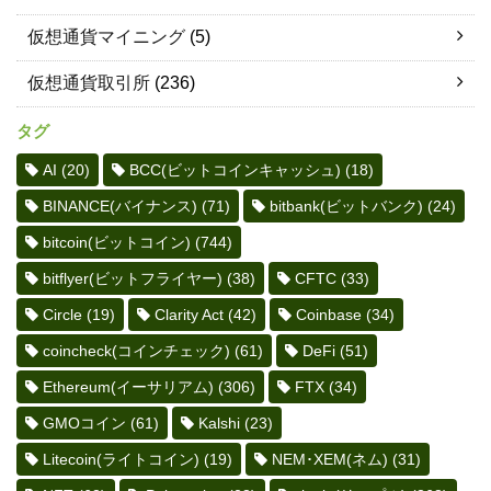
仮想通貨マイニング
(5)
仮想通貨取引所
(236)
タグ
AI
(20)
BCC(ビットコインキャッシュ)
(18)
BINANCE(バイナンス)
(71)
bitbank(ビットバンク)
(24)
bitcoin(ビットコイン)
(744)
bitflyer(ビットフライヤー)
(38)
CFTC
(33)
Circle
(19)
Clarity Act
(42)
Coinbase
(34)
coincheck(コインチェック)
(61)
DeFi
(51)
Ethereum(イーサリアム)
(306)
FTX
(34)
GMOコイン
(61)
Kalshi
(23)
Litecoin(ライトコイン)
(19)
NEM･XEM(ネム)
(31)