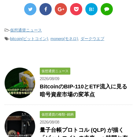
B!
-
仮想通貨ニュース
-
bitcoin(ビットコイン)
,
monero(モネロ)
,
ダークウエブ
仮想通貨ニュース
2026/08/09
BitcoinのBIP-110とETF流入に見る
暗号資産市場の変革点
仮想通貨の種類･銘柄
2026/08/08
量子台帳プロトコル (QLP) が描く