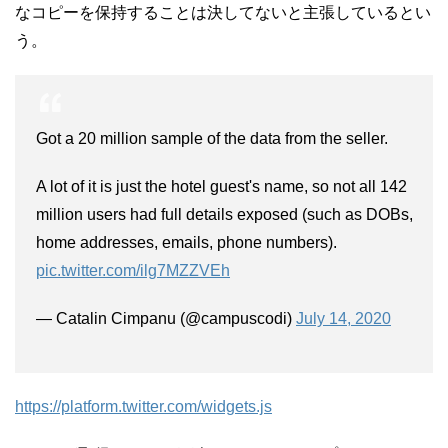
なコピーを保持することは決してないと主張しているとい
う。
Got a 20 million sample of the data from the seller.
A lot of it is just the hotel guest's name, so not all 142
million users had full details exposed (such as DOBs,
home addresses, emails, phone numbers).
pic.twitter.com/ilg7MZZVEh
— Catalin Cimpanu (@campuscodi)
July 14, 2020
https://platform.twitter.com/widgets.js