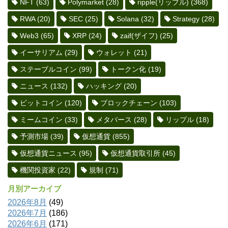
NFT
(63)
Polymarket
(28)
ripple(リップル)
(368)
RWA
(20)
SEC
(25)
Solana
(32)
Strategy
(28)
Web3
(65)
XRP
(24)
zaif(ザイフ)
(25)
イーサリアム
(29)
ウォレット
(21)
ステーブルコイン
(99)
トークン化
(19)
ニュース
(132)
ハッキング
(20)
ビットコイン
(120)
ブロックチェーン
(103)
ミームコイン
(33)
メタバース
(28)
リップル
(18)
予測市場
(39)
仮想通貨
(855)
仮想通貨ニュース
(95)
仮想通貨取引所
(45)
機関投資家
(22)
規制
(71)
月別アーカイブ
2026年8月
(49)
2026年7月
(186)
2026年6月
(171)