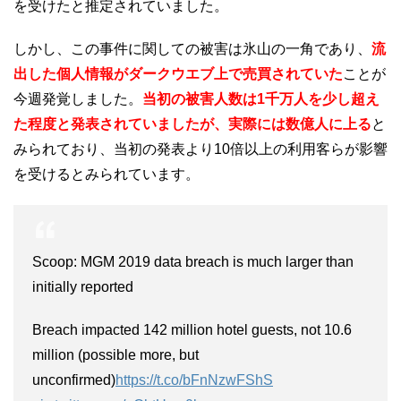
を受けたと推定されていました。
しかし、この事件に関しての被害は氷山の一角であり、
流
出した個人情報がダークウエブ上で売買されていた
ことが
今週発覚しました。
当初の被害人数は1千万人を少し超え
た程度と発表されていましたが、実際には数億人に上る
と
みられており、当初の発表より10倍以上の利用客らが影響
を受けるとみられています。
Scoop: MGM 2019 data breach is much larger than
initially reported
Breach impacted 142 million hotel guests, not 10.6
million (possible more, but
unconfirmed)
https://t.co/bFnNzwFShS