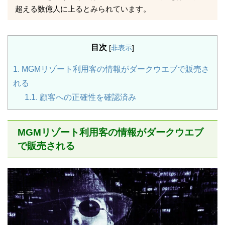
超える数億人に上るとみられています。
目次
[
非表示
]
1.
MGMリゾート利用客の情報がダークウエブで販売さ
れる
1.1.
顧客への正確性を確認済み
MGMリゾート利用客の情報がダークウエブ
で販売される