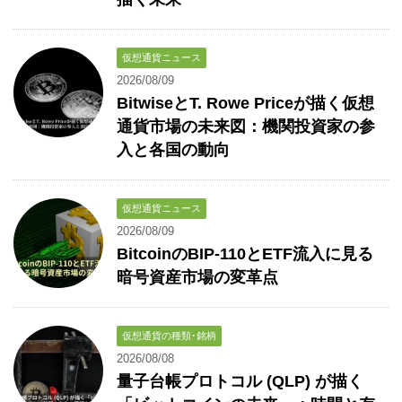
仮想通貨ニュース
2026/08/09
BitwiseとT. Rowe Priceが描く仮想
通貨市場の未来図：機関投資家の参
入と各国の動向
仮想通貨ニュース
2026/08/09
BitcoinのBIP-110とETF流入に見る
暗号資産市場の変革点
仮想通貨の種類･銘柄
2026/08/08
量子台帳プロトコル (QLP) が描く