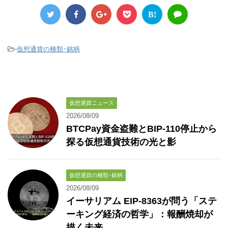
B!
-
仮想通貨の種類･銘柄
仮想通貨ニュース
2026/08/09
BTCPay資金盗難とBIP-110停止から
探る仮想通貨技術の光と影
仮想通貨の種類･銘柄
2026/08/09
イーサリアム EIP-8363が問う「ステ
ーキング経済の哲学」：報酬焼却が
描く未来