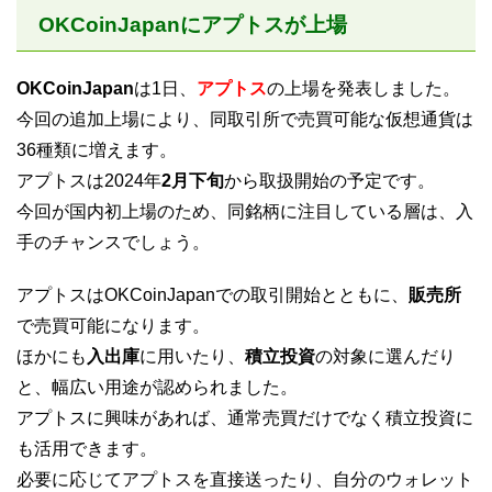
OKCoinJapanにアプトスが上場
OKCoinJapan
は1日、
アプトス
の上場を発表しました。
今回の追加上場により、同取引所で売買可能な仮想通貨は
36種類に増えます。
アプトスは2024年
2月下旬
から取扱開始の予定です。
今回が国内初上場のため、同銘柄に注目している層は、入
手のチャンスでしょう。
アプトスはOKCoinJapanでの取引開始とともに、
販売所
で売買可能になります。
ほかにも
入出庫
に用いたり、
積立投資
の対象に選んだり
と、幅広い用途が認められました。
アプトスに興味があれば、通常売買だけでなく積立投資に
も活用できます。
必要に応じてアプトスを直接送ったり、自分のウォレット