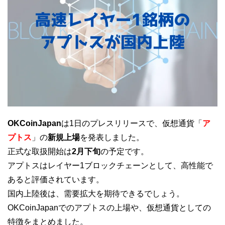
OKCoinJapan
は1日のプレスリリースで、仮想通貨「
ア
プトス
」の
新規上場
を発表しました。
正式な取扱開始は
2月下旬
の予定です。
アプトスはレイヤー1ブロックチェーンとして、高性能で
あると評価されています。
国内上陸後は、需要拡大を期待できるでしょう。
OKCoinJapanでのアプトスの上場や、仮想通貨としての
特徴をまとめました。