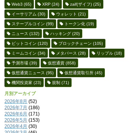
Web3
(65)
XRP
(24)
zaif(ザイフ)
(25)
イーサリアム
(30)
ウォレット
(21)
ステーブルコイン
(99)
トークン化
(19)
ニュース
(132)
ハッキング
(20)
ビットコイン
(120)
ブロックチェーン
(105)
ミームコイン
(34)
メタバース
(28)
リップル
(18)
予測市場
(39)
仮想通貨
(858)
仮想通貨ニュース
(95)
仮想通貨取引所
(45)
機関投資家
(23)
規制
(71)
月別アーカイブ
2026年8月
(52)
2026年7月
(186)
2026年6月
(171)
2026年5月
(153)
2026年4月
(30)
2026年3月
(46)