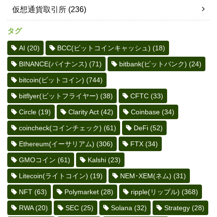
仮想通貨取引所
(236)
タグ
AI
(20)
BCC(ビットコインキャッシュ)
(18)
BINANCE(バイナンス)
(71)
bitbank(ビットバンク)
(24)
bitcoin(ビットコイン)
(744)
bitflyer(ビットフライヤー)
(38)
CFTC
(33)
Circle
(19)
Clarity Act
(42)
Coinbase
(34)
coincheck(コインチェック)
(61)
DeFi
(52)
Ethereum(イーサリアム)
(306)
FTX
(34)
GMOコイン
(61)
Kalshi
(23)
Litecoin(ライトコイン)
(19)
NEM･XEM(ネム)
(31)
NFT
(63)
Polymarket
(28)
ripple(リップル)
(368)
RWA
(20)
SEC
(25)
Solana
(32)
Strategy
(28)