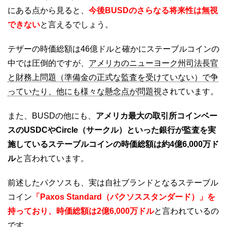
にある点から見ると、
今後BUSDのさらなる将来性は無視
できない
と言えるでしょう。
テザーの時価総額は46億ドルと確かにステーブルコインの
中では圧倒的ですが、
アメリカのニューヨーク州司法長官
と財務上問題（準備金の正式な監査を受けていない）で争
っていたり、他にも様々な懸念点が問題視
されています。
また、BUSDの他にも、
アメリカ最大の取引所コインベー
スのUSDCやCircle（サークル）といった銀行が監査を実
施しているステーブルコインの時価総額は約4億6,000万ド
ル
と言われています。
前述したパクソスも、実は自社ブランドとなるステーブル
コイン
「Paxos Standard（パクソススタンダード）」を
持っており、時価総額は2億6,000万ドル
と言われているの
です。