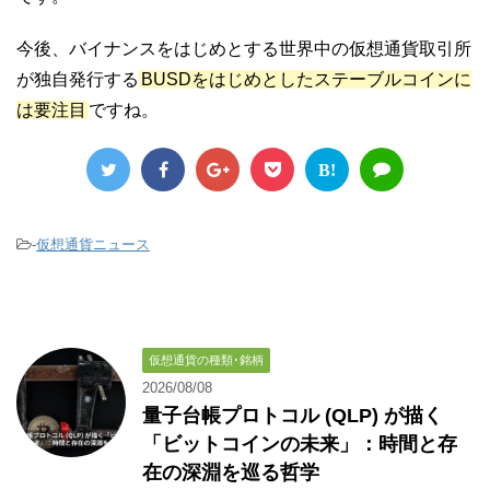
今後、バイナンスをはじめとする世界中の仮想通貨取引所
が独自発行する
BUSDをはじめとしたステーブルコインに
は要注目
ですね。
B!
-
仮想通貨ニュース
仮想通貨の種類･銘柄
2026/08/08
量子台帳プロトコル (QLP) が描く
「ビットコインの未来」：時間と存
在の深淵を巡る哲学