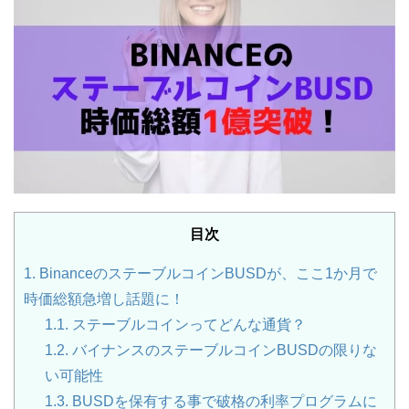
目次
1.
BinanceのステーブルコインBUSDが、ここ1か月で
時価総額急増し話題に！
1.1.
ステーブルコインってどんな通貨？
1.2.
バイナンスのステーブルコインBUSDの限りな
い可能性
1.3.
BUSDを保有する事で破格の利率プログラムに