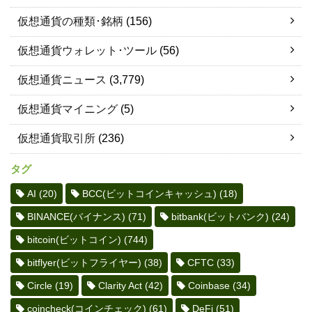
仮想通貨の種類･銘柄
(156)
仮想通貨ウォレット･ツール
(56)
仮想通貨ニュース
(3,779)
仮想通貨マイニング
(5)
仮想通貨取引所
(236)
タグ
AI
(20)
BCC(ビットコインキャッシュ)
(18)
BINANCE(バイナンス)
(71)
bitbank(ビットバンク)
(24)
bitcoin(ビットコイン)
(744)
bitflyer(ビットフライヤー)
(38)
CFTC
(33)
Circle
(19)
Clarity Act
(42)
Coinbase
(34)
coincheck(コインチェック)
(61)
DeFi
(51)