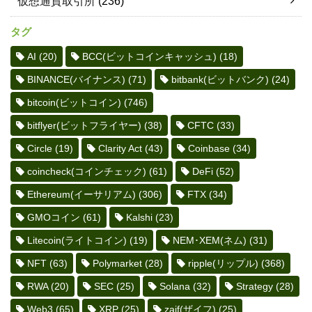
仮想通貨取引所
(236)
タグ
AI
(20)
BCC(ビットコインキャッシュ)
(18)
BINANCE(バイナンス)
(71)
bitbank(ビットバンク)
(24)
bitcoin(ビットコイン)
(746)
bitflyer(ビットフライヤー)
(38)
CFTC
(33)
Circle
(19)
Clarity Act
(43)
Coinbase
(34)
coincheck(コインチェック)
(61)
DeFi
(52)
Ethereum(イーサリアム)
(306)
FTX
(34)
GMOコイン
(61)
Kalshi
(23)
Litecoin(ライトコイン)
(19)
NEM･XEM(ネム)
(31)
NFT
(63)
Polymarket
(28)
ripple(リップル)
(368)
RWA
(20)
SEC
(25)
Solana
(32)
Strategy
(28)
Web3
(65)
XRP
(25)
zaif(ザイフ)
(25)