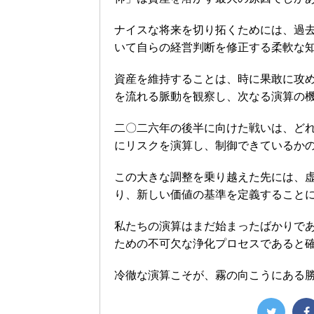
ナイスな将来を切り拓くためには、過
いて自らの経営判断を修正する柔軟な
資産を維持することは、時に果敢に攻
を流れる脈動を観察し、次なる演算の
二〇二六年の後半に向けた戦いは、ど
にリスクを演算し、制御できているか
この大きな調整を乗り越えた先には、
り、新しい価値の基準を定義すること
私たちの演算はまだ始まったばかりで
ための不可欠な浄化プロセスであると
冷徹な演算こそが、霧の向こうにある