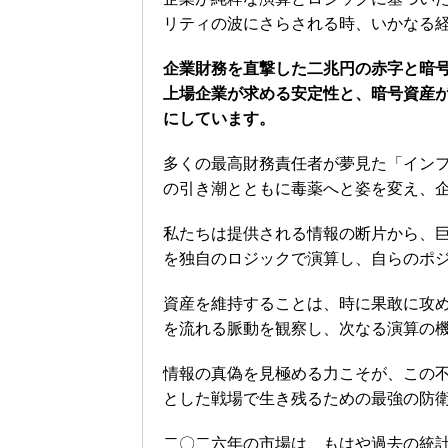
リティの波にさらされる時、いかなる
企業財務を直撃した二兆円の赤字と暗
上場企業が求める安定性と、暗号資産
にしています。
多くの最高財務責任者が夢見た「イン
の引き潮とともに毒薬へと姿を変え、
私たちは提供される情報の断片から、
を独自のロジックで演算し、自らのポ
資産を維持することは、時に果敢に攻
を流れる脈動を観察し、次なる演算の
情報の真偽を見極める力こそが、この
とした戦場で生き残るための最強の防
二〇二六年の市場は、もはや過去の統