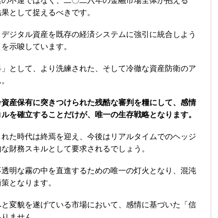
業の不運ではなく、二〇二六年の金融市場全体が抱える
結果として捉えるべきです。
、デジタル資産を既存の経済システムに強引に統合しよう
とを示唆しています。
料」として、より洗練された、そして冷徹な資産防衛のア
ん。
号資産保有に突きつけられた残酷な審判を糧にして、感情
コルを確立することだけが、唯一の生存戦略となります。
された時代は終焉を迎え、今後はリアルタイムでのヘッジ
的な財務スキルとして要求されるでしょう。
不透明な霧の中を直進するための唯一の灯火となり、混沌
衛策となります。
へと変貌を遂げている市場において、感情に基づいた「信
ありません。