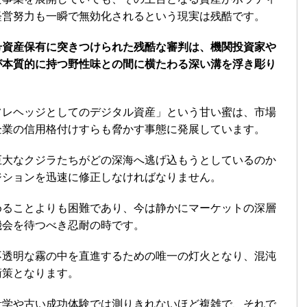
経営努力も一瞬で無効化されるという現実は残酷です。
号資産保有に突きつけられた残酷な審判は、機関投資家や
が本質的に持つ野性味との間に横たわる深い溝を浮き彫り
フレヘッジとしてのデジタル資産」という甘い蜜は、市場
企業の信用格付けすらも脅かす事態に発展しています。
巨大なクジラたちがどの深海へ逃げ込もうとしているのか
ジションを迅速に修正しなければなりません。
めることよりも困難であり、今は静かにマーケットの深層
機会を待つべき忍耐の時です。
不透明な霧の中を直進するための唯一の灯火となり、混沌
衛策となります。
計学や古い成功体験では測りきれないほど複雑で、それで