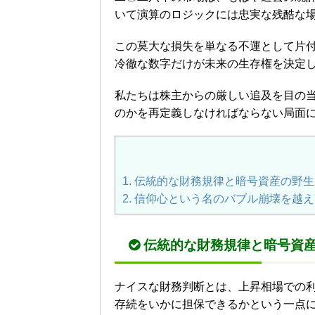
いて演算のロジックには忠実な残酷な
この莫大な損失を単なる不運として片
冷徹な数字だけが未来の生存権を決定
私たちは株主からの厳しい追及を目の
のかを再定義しなければならない局面
1.
伝統的な財務規律と暗号資産の野生
2.
信仰心という名のバブル崩壊を越え
伝統的な財務規律と暗号資
ナイスな財務判断とは、上昇相場での
存続をいかに担保できるかという一点