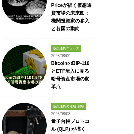
Priceが描く仮想通
貨市場の未来図：
機関投資家の参入
と各国の動向
仮想通貨ニュース
2026/08/09
BitcoinのBIP-110
とETF流入に見る
暗号資産市場の変
革点
仮想通貨の種類･銘柄
2026/08/08
量子台帳プロトコ
ル (QLP) が描く