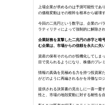
上場企業が求めるのは予測可能性であ
の価格変動はその根幹を根本から破壊
今回の二兆円という数字は、企業のバ
ラティリティによって強制的に解除さ
企業財務を直撃した二兆円の赤字と暗
む企業は、市場からの信頼を永久に失
資産の保有そのものが投機化してしま
目で見られるようになり、株価のプレ
情報の真偽を見極める力を持つ投資家
がどのように再編されるかを冷徹なロ
提供される決算書の見出しに一喜一憂
性と、市場の地殻変動に対する耐性を