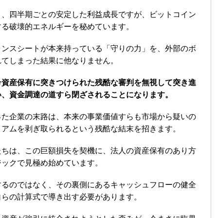
り、四半期ごとの安定した利益成長ですが、ビットコイン
する破壊的エネルギーを秘めています。
ランスシートが本来持っている「守りの力」を、外部のボ
れてしまった結果に他なりません。
号資産保有に突きつけられた残酷な審判を無視して突き進
い、資金調達の道すら閉ざされることになります。
った企業の末路は、本来の事業価値すらも市場から疑いの
ミアムを剥ぎ取られるという残酷な結末を招きます。
たちは、この巨額損失を契機に、法人の資産保有のあり方
ジックで見極め始めています。
するのではなく、その裏側にあるキャッシュフローの健全
自らの計算式で導き出す必要があります。