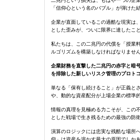
二兆円という損失は、もはや一つの企
「信仰心という名のバブル」が弾けた
企業が直面しているこの過酷な現実は
とした歪みが、ついに限界に達したこ
私たちは、この二兆円の代償を「授業
ルゴリズムを構築しなければなりませ
企業財務を直撃した二兆円の赤字と暗
を排除した新しいリスク管理のプロト
単なる「保有し続けること」が正義と
や、動的な資産配分が上場企業の標準
情報の真理を見極める力こそが、この
とした戦場で生き残るための最強の防
演算のロジックには忠実な残酷な場所
仰」は資産を溶かす最大の原因でしか