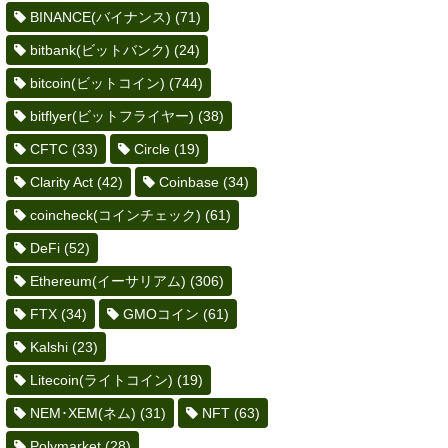
BINANCE(バイナンス)
(71)
bitbank(ビットバンク)
(24)
bitcoin(ビットコイン)
(744)
bitflyer(ビットフライヤー)
(38)
CFTC
(33)
Circle
(19)
Clarity Act
(42)
Coinbase
(34)
coincheck(コインチェック)
(61)
DeFi
(52)
Ethereum(イーサリアム)
(306)
FTX
(34)
GMOコイン
(61)
Kalshi
(23)
Litecoin(ライトコイン)
(19)
NEM･XEM(ネム)
(31)
NFT
(63)
Polymarket
(28)