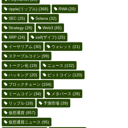
ripple(リップル)
(368)
RWA
(20)
SEC
(25)
Solana
(32)
Strategy
(28)
Web3
(65)
XRP
(24)
zaif(ザイフ)
(25)
イーサリアム
(30)
ウォレット
(21)
ステーブルコイン
(99)
トークン化
(19)
ニュース
(132)
ハッキング
(20)
ビットコイン
(120)
ブロックチェーン
(104)
ミームコイン
(34)
メタバース
(28)
リップル
(18)
予測市場
(39)
仮想通貨
(857)
仮想通貨ニュース
(95)