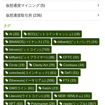
仮想通貨マイニング
(5)
仮想通貨取引所
(236)
タグ
AI
(20)
BCC(ビットコインキャッシュ)
(18)
BINANCE(バイナンス)
(71)
bitbank(ビットバンク)
(24)
bitcoin(ビットコイン)
(743)
bitflyer(ビットフライヤー)
(38)
CFTC
(32)
Circle
(19)
Clarity Act
(39)
Coinbase
(34)
coincheck(コインチェック)
(61)
DeFi
(51)
Ethereum(イーサリアム)
(306)
FTX
(33)
GMOコイン
(61)
Kalshi
(23)
Litecoin(ライトコイン)
(19)
NEM･XEM(ネム)
(31)
NFT
(63)
Polymarket
(28)
ripple(リップル)
(367)