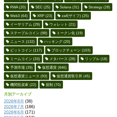
RWA
(20)
SEC
(25)
Solana
(31)
Strategy
(28)
Web3
(64)
XRP
(23)
zaif(ザイフ)
(25)
イーサリアム
(29)
ウォレット
(21)
ステーブルコイン
(98)
トークン化
(19)
ニュース
(132)
ハッキング
(20)
ビットコイン
(117)
ブロックチェーン
(103)
ミームコイン
(33)
メタバース
(28)
リップル
(18)
予測市場
(39)
仮想通貨
(846)
仮想通貨ニュース
(93)
仮想通貨取引所
(45)
機関投資家
(22)
規制
(70)
月別アーカイブ
2026年8月
(38)
2026年7月
(186)
2026年6月
(171)