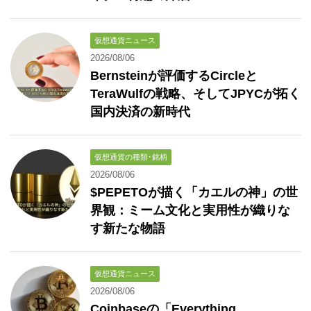
仮想通貨ニュース
2026/08/06
Bernsteinが評価するCircleと
TeraWulfの戦略、そしてJPYCが拓く
国内決済の新時代
仮想通貨の種類･銘柄
2026/08/06
$PEPETOが描く「カエルの神」の世
界観：ミーム文化と実用性が織りな
す新たな物語
仮想通貨ニュース
2026/08/06
Coinbaseの「Everything