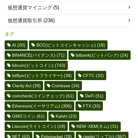
仮想通貨マイニング
(5)
仮想通貨取引所
(236)
タグ
AI
(20)
BCC(ビットコインキャッシュ)
(18)
BINANCE(バイナンス)
(71)
bitbank(ビットバンク)
(24)
bitcoin(ビットコイン)
(743)
bitflyer(ビットフライヤー)
(38)
CFTC
(32)
Clarity Act
(39)
Coinbase
(34)
coincheck(コインチェック)
(61)
DeFi
(51)
Ethereum(イーサリアム)
(306)
FTX
(33)
GMOコイン
(61)
Kalshi
(23)
Litecoin(ライトコイン)
(19)
NEM･XEM(ネム)
(31)
NFT
(63)
Polymarket
(28)
ripple(リップル)
(367)