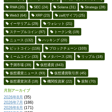
RWA
(20)
SEC
(24)
Solana
(31)
Strategy
(28)
Web3
(64)
XRP
(23)
zaif(ザイフ)
(25)
イーサリアム
(29)
ウォレット
(21)
ステーブルコイン
(97)
トークン化
(19)
ニュース
(132)
ハッキング
(20)
ビットコイン
(116)
ブロックチェーン
(103)
ミームコイン
(33)
メタバース
(28)
リップル
(18)
予測市場
(39)
仮想通貨
(843)
仮想通貨ニュース
(93)
仮想通貨取引所
(45)
仮想通貨決済
(18)
機関投資家
(22)
規制
(70)
月別アーカイブ
2026年8月
(35)
2026年7月
(186)
2026年6月
(171)