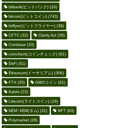
bitbank(ビットバンク)
(24)
bitcoin(ビットコイン)
(743)
bitflyer(ビットフライヤー)
(38)
CFTC
(32)
Clarity Act
(39)
Coinbase
(33)
coincheck(コインチェック)
(61)
DeFi
(51)
Ethereum(イーサリアム)
(306)
FTX
(33)
GMOコイン
(61)
Kalshi
(23)
Litecoin(ライトコイン)
(19)
NEM･XEM(ネム)
(31)
NFT
(63)
Polymarket
(28)