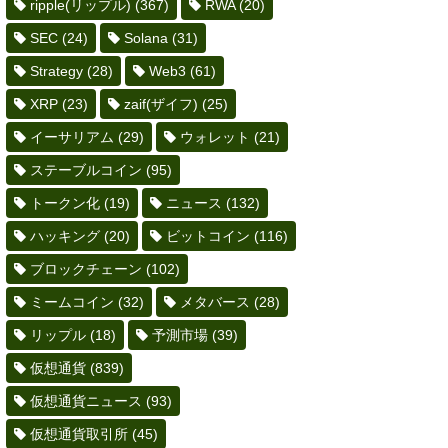
ripple(リップル)
(367)
RWA
(20)
SEC
(24)
Solana
(31)
Strategy
(28)
Web3
(61)
XRP
(23)
zaif(ザイフ)
(25)
イーサリアム
(29)
ウォレット
(21)
ステーブルコイン
(95)
トークン化
(19)
ニュース
(132)
ハッキング
(20)
ビットコイン
(116)
ブロックチェーン
(102)
ミームコイン
(32)
メタバース
(28)
リップル
(18)
予測市場
(39)
仮想通貨
(839)
仮想通貨ニュース
(93)
仮想通貨取引所
(45)