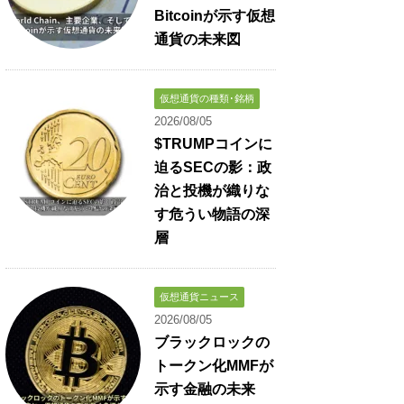
Bitcoinが示す仮想
通貨の未来図
仮想通貨の種類･銘柄
2026/08/05
$TRUMPコインに
迫るSECの影：政
治と投機が織りな
す危うい物語の深
層
仮想通貨ニュース
2026/08/05
ブラックロックの
トークン化MMFが
示す金融の未来