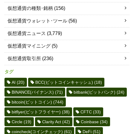
仮想通貨の種類･銘柄
(156)
仮想通貨ウォレット･ツール
(56)
仮想通貨ニュース
(3,779)
仮想通貨マイニング
(5)
仮想通貨取引所
(236)
タグ
AI
(20)
BCC(ビットコインキャッシュ)
(18)
BINANCE(バイナンス)
(71)
bitbank(ビットバンク)
(24)
bitcoin(ビットコイン)
(744)
bitflyer(ビットフライヤー)
(38)
CFTC
(33)
Circle
(19)
Clarity Act
(42)
Coinbase
(34)
coincheck(コインチェック)
(61)
DeFi
(51)