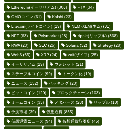
Ethereum(イーサリアム)
(306)
FTX
(34)
GMOコイン
(61)
Kalshi
(23)
Litecoin(ライトコイン)
(19)
NEM･XEM(ネム)
(31)
NFT
(63)
Polymarket
(28)
ripple(リップル)
(368)
RWA
(20)
SEC
(25)
Solana
(32)
Strategy
(28)
Web3
(65)
XRP
(24)
zaif(ザイフ)
(25)
イーサリアム
(29)
ウォレット
(21)
ステーブルコイン
(99)
トークン化
(19)
ニュース
(132)
ハッキング
(20)
ビットコイン
(120)
ブロックチェーン
(103)
ミームコイン
(33)
メタバース
(28)
リップル
(18)
予測市場
(39)
仮想通貨
(855)
仮想通貨ニュース
(94)
仮想通貨取引所
(45)