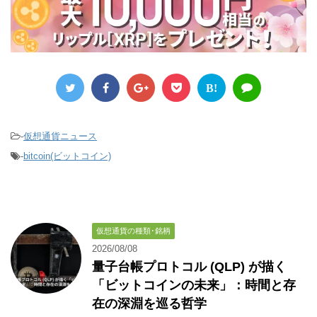
B!
-
仮想通貨ニュース
-
bitcoin(ビットコイン)
仮想通貨の種類･銘柄
2026/08/08
量子台帳プロトコル (QLP) が描く
「ビットコインの未来」：時間と存
在の深淵を巡る哲学