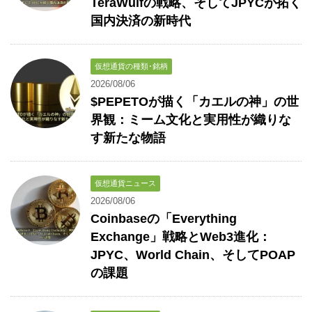
TeraWulfの戦略、そしてJPYCが拓く
国内決済の新時代
仮想通貨の種類･銘柄
2026/08/06
$PEPETOが描く「カエルの神」の世
界観：ミーム文化と実用性が織りな
す新たな物語
仮想通貨ニュース
2026/08/06
Coinbaseの「Everything
Exchange」戦略とWeb3進化：
JPYC、World Chain、そしてPOAP
の課題