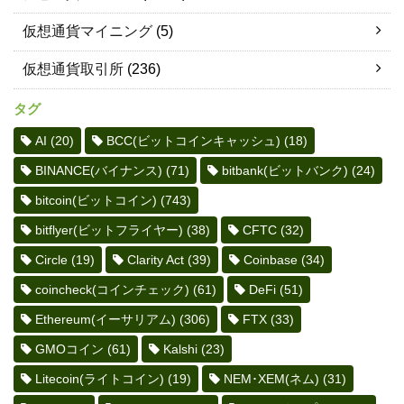
仮想通貨マイニング
(5)
仮想通貨取引所
(236)
タグ
AI
(20)
BCC(ビットコインキャッシュ)
(18)
BINANCE(バイナンス)
(71)
bitbank(ビットバンク)
(24)
bitcoin(ビットコイン)
(743)
bitflyer(ビットフライヤー)
(38)
CFTC
(32)
Circle
(19)
Clarity Act
(39)
Coinbase
(34)
coincheck(コインチェック)
(61)
DeFi
(51)
Ethereum(イーサリアム)
(306)
FTX
(33)
GMOコイン
(61)
Kalshi
(23)
Litecoin(ライトコイン)
(19)
NEM･XEM(ネム)
(31)