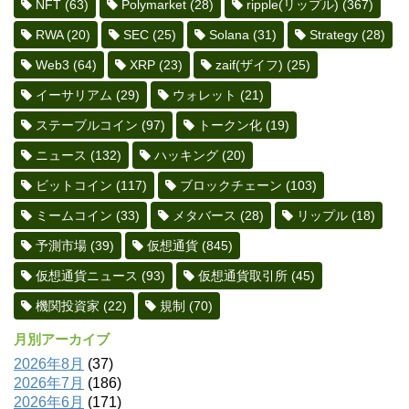
NFT
(63)
Polymarket
(28)
ripple(リップル)
(367)
RWA
(20)
SEC
(25)
Solana
(31)
Strategy
(28)
Web3
(64)
XRP
(23)
zaif(ザイフ)
(25)
イーサリアム
(29)
ウォレット
(21)
ステーブルコイン
(97)
トークン化
(19)
ニュース
(132)
ハッキング
(20)
ビットコイン
(117)
ブロックチェーン
(103)
ミームコイン
(33)
メタバース
(28)
リップル
(18)
予測市場
(39)
仮想通貨
(845)
仮想通貨ニュース
(93)
仮想通貨取引所
(45)
機関投資家
(22)
規制
(70)
月別アーカイブ
2026年8月
(37)
2026年7月
(186)
2026年6月
(171)