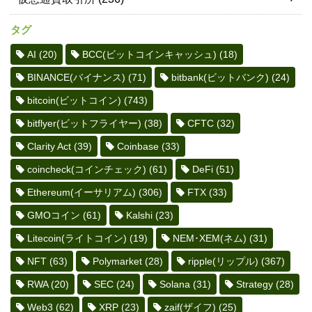
タグ
AI
(20)
BCC(ビットコインキャッシュ)
(18)
BINANCE(バイナンス)
(71)
bitbank(ビットバンク)
(24)
bitcoin(ビットコイン)
(743)
bitflyer(ビットフライヤー)
(38)
CFTC
(32)
Clarity Act
(39)
Coinbase
(33)
coincheck(コインチェック)
(61)
DeFi
(51)
Ethereum(イーサリアム)
(306)
FTX
(33)
GMOコイン
(61)
Kalshi
(23)
Litecoin(ライトコイン)
(19)
NEM･XEM(ネム)
(31)
NFT
(63)
Polymarket
(28)
ripple(リップル)
(367)
RWA
(20)
SEC
(24)
Solana
(31)
Strategy
(28)
Web3
(62)
XRP
(23)
zaif(ザイフ)
(25)