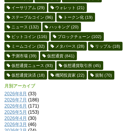
イーサリアム
(29)
ウォレット
(21)
ステーブルコイン
(96)
トークン化
(19)
ニュース
(132)
ハッキング
(20)
ビットコイン
(116)
ブロックチェーン
(102)
ミームコイン
(32)
メタバース
(28)
リップル
(18)
予測市場
(39)
仮想通貨
(841)
仮想通貨ニュース
(93)
仮想通貨取引所
(45)
仮想通貨決済
(18)
機関投資家
(22)
規制
(70)
月別アーカイブ
2026年8月
(33)
2026年7月
(186)
2026年6月
(171)
2026年5月
(153)
2026年4月
(30)
2026年3月
(46)
2026年2月
(74)