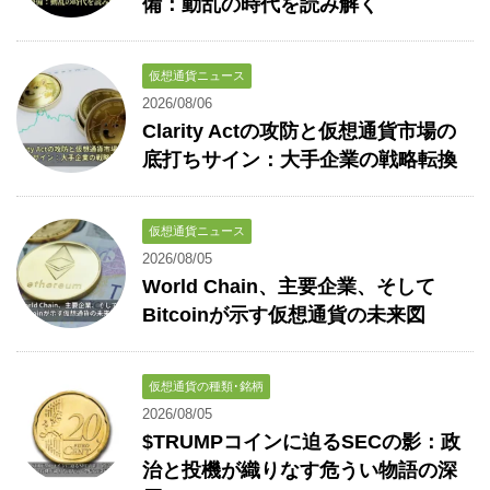
備：動乱の時代を読み解く
仮想通貨ニュース
2026/08/06
Clarity Actの攻防と仮想通貨市場の
底打ちサイン：大手企業の戦略転換
仮想通貨ニュース
2026/08/05
World Chain、主要企業、そして
Bitcoinが示す仮想通貨の未来図
仮想通貨の種類･銘柄
2026/08/05
$TRUMPコインに迫るSECの影：政
治と投機が織りなす危うい物語の深