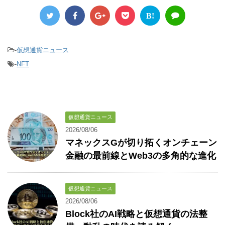
B!
-
仮想通貨ニュース
-
NFT
仮想通貨ニュース
2026/08/06
マネックスGが切り拓くオンチェーン
金融の最前線とWeb3の多角的な進化
仮想通貨ニュース
2026/08/06
Block社のAI戦略と仮想通貨の法整