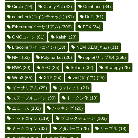
Circle
(19)
Clarity Act
(42)
Coinbase
(34)
coincheck(コインチェック)
(61)
DeFi
(51)
Ethereum(イーサリアム)
(306)
FTX
(34)
GMOコイン
(61)
Kalshi
(23)
Litecoin(ライトコイン)
(19)
NEM･XEM(ネム)
(31)
NFT
(63)
Polymarket
(28)
ripple(リップル)
(368)
RWA
(20)
SEC
(25)
Solana
(32)
Strategy
(28)
Web3
(65)
XRP
(24)
zaif(ザイフ)
(25)
イーサリアム
(29)
ウォレット
(21)
ステーブルコイン
(99)
トークン化
(19)
ニュース
(132)
ハッキング
(20)
ビットコイン
(119)
ブロックチェーン
(103)
ミームコイン
(33)
メタバース
(28)
リップル
(18)