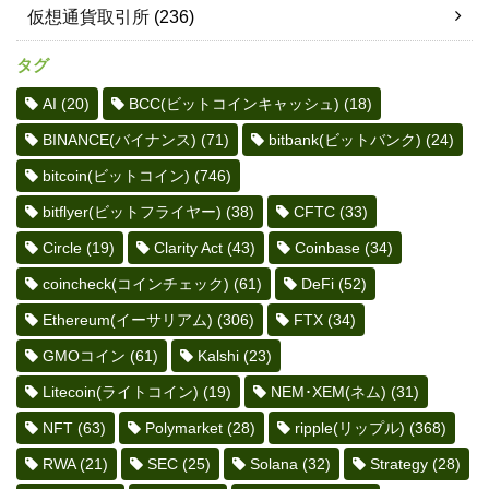
仮想通貨取引所
(236)
タグ
AI
(20)
BCC(ビットコインキャッシュ)
(18)
BINANCE(バイナンス)
(71)
bitbank(ビットバンク)
(24)
bitcoin(ビットコイン)
(746)
bitflyer(ビットフライヤー)
(38)
CFTC
(33)
Circle
(19)
Clarity Act
(43)
Coinbase
(34)
coincheck(コインチェック)
(61)
DeFi
(52)
Ethereum(イーサリアム)
(306)
FTX
(34)
GMOコイン
(61)
Kalshi
(23)
Litecoin(ライトコイン)
(19)
NEM･XEM(ネム)
(31)
NFT
(63)
Polymarket
(28)
ripple(リップル)
(368)
RWA
(21)
SEC
(25)
Solana
(32)
Strategy
(28)