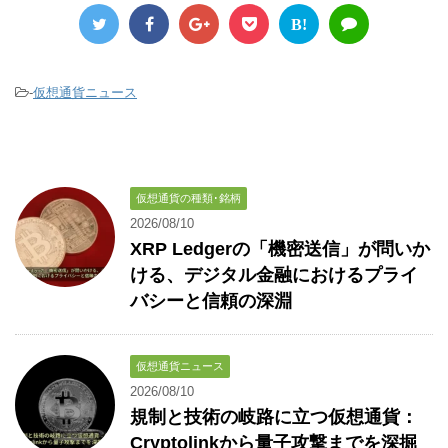
B!
-
仮想通貨ニュース
仮想通貨の種類･銘柄
2026/08/10
XRP Ledgerの「機密送信」が問いか
ける、デジタル金融におけるプライ
バシーと信頼の深淵
仮想通貨ニュース
2026/08/10
規制と技術の岐路に立つ仮想通貨：
Cryptolinkから量子攻撃までを深掘