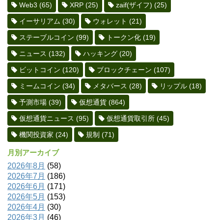
Web3
(65)
XRP
(25)
zaif(ザイフ)
(25)
イーサリアム
(30)
ウォレット
(21)
ステーブルコイン
(99)
トークン化
(19)
ニュース
(132)
ハッキング
(20)
ビットコイン
(120)
ブロックチェーン
(107)
ミームコイン
(34)
メタバース
(28)
リップル
(18)
予測市場
(39)
仮想通貨
(864)
仮想通貨ニュース
(95)
仮想通貨取引所
(45)
機関投資家
(24)
規制
(71)
月別アーカイブ
2026年8月
(58)
2026年7月
(186)
2026年6月
(171)
2026年5月
(153)
2026年4月
(30)
2026年3月
(46)