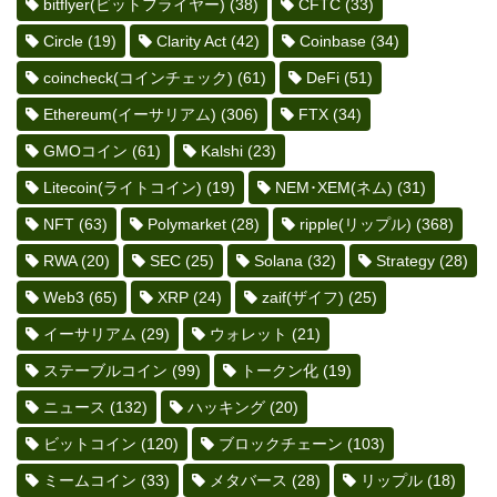
bitflyer(ビットフライヤー)
(38)
CFTC
(33)
Circle
(19)
Clarity Act
(42)
Coinbase
(34)
coincheck(コインチェック)
(61)
DeFi
(51)
Ethereum(イーサリアム)
(306)
FTX
(34)
GMOコイン
(61)
Kalshi
(23)
Litecoin(ライトコイン)
(19)
NEM･XEM(ネム)
(31)
NFT
(63)
Polymarket
(28)
ripple(リップル)
(368)
RWA
(20)
SEC
(25)
Solana
(32)
Strategy
(28)
Web3
(65)
XRP
(24)
zaif(ザイフ)
(25)
イーサリアム
(29)
ウォレット
(21)
ステーブルコイン
(99)
トークン化
(19)
ニュース
(132)
ハッキング
(20)
ビットコイン
(120)
ブロックチェーン
(103)
ミームコイン
(33)
メタバース
(28)
リップル
(18)