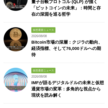
量子台帳プロトコル (QLP) が描く
「ビットコインの未来」：時間と存
在の深淵を巡る哲学
仮想通貨ニュース
2026/08/08
Bitcoin市場の深層：クジラの動向、
経済指標、そして76,000ドルへの期
待
仮想通貨ニュース
2026/08/08
IMFが語るデジタルドルの未来と仮想
通貨市場の変革：多角的な視点から
現状を読み解く