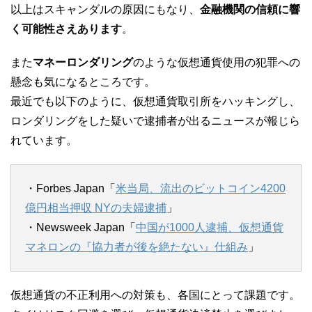
以上はスキャンダルの原因にもなり、
金融機関の信頼に響
く可能性さえあります
。
また
マネーロンダリング
のような仮想通貨使用の犯罪への
懸念も気になるところです。
最近でも以下のように、仮想通貨取引所をハッキングし、
ロンダリングをした疑いで逮捕者が出るニュースが報じら
れています。
・Forbes Japan「
米当局、流出のビットコイン4200
億円相当押収 NYの夫婦逮捕
」
・Newsweek Japan「
中国が1000人逮捕、仮想通貨
マネロンの『協力者が後を絶たない』仕組み
」
仮想通貨の不正利用への対策も、各国にとって課題です。