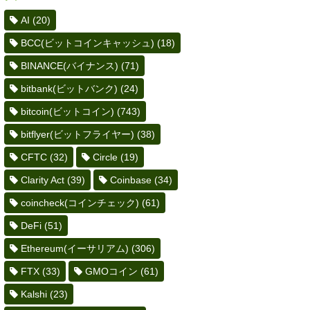
AI
(20)
BCC(ビットコインキャッシュ)
(18)
BINANCE(バイナンス)
(71)
bitbank(ビットバンク)
(24)
bitcoin(ビットコイン)
(743)
bitflyer(ビットフライヤー)
(38)
CFTC
(32)
Circle
(19)
Clarity Act
(39)
Coinbase
(34)
coincheck(コインチェック)
(61)
DeFi
(51)
Ethereum(イーサリアム)
(306)
FTX
(33)
GMOコイン
(61)
Kalshi
(23)