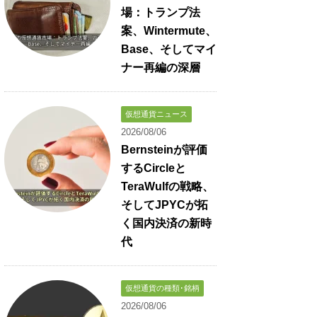
場：トランプ法
案、Wintermute、
Base、そしてマイ
ナー再編の深層
仮想通貨ニュース
2026/08/06
Bernsteinが評価
するCircleと
TeraWulfの戦略、
そしてJPYCが拓
く国内決済の新時
代
仮想通貨の種類･銘柄
2026/08/06