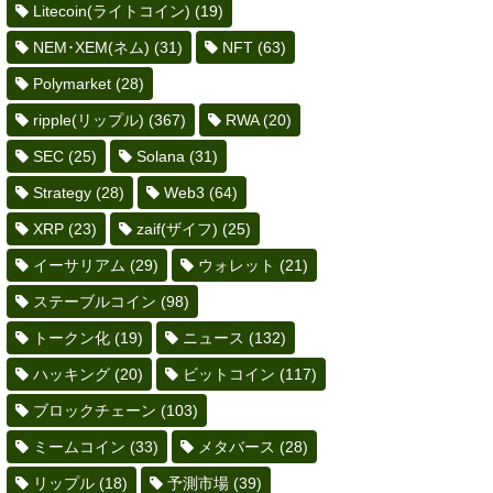
Litecoin(ライトコイン)
(19)
NEM･XEM(ネム)
(31)
NFT
(63)
Polymarket
(28)
ripple(リップル)
(367)
RWA
(20)
SEC
(25)
Solana
(31)
Strategy
(28)
Web3
(64)
XRP
(23)
zaif(ザイフ)
(25)
イーサリアム
(29)
ウォレット
(21)
ステーブルコイン
(98)
トークン化
(19)
ニュース
(132)
ハッキング
(20)
ビットコイン
(117)
ブロックチェーン
(103)
ミームコイン
(33)
メタバース
(28)
リップル
(18)
予測市場
(39)