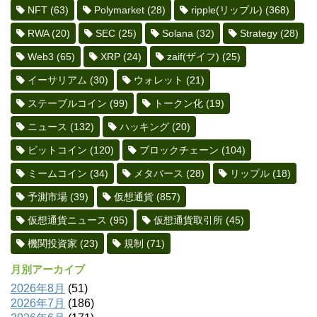
NFT
(63)
Polymarket
(28)
ripple(リップル)
(368)
RWA
(20)
SEC
(25)
Solana
(32)
Strategy
(28)
Web3
(65)
XRP
(24)
zaif(ザイフ)
(25)
イーサリアム
(30)
ウォレット
(21)
ステーブルコイン
(99)
トークン化
(19)
ニュース
(132)
ハッキング
(20)
ビットコイン
(120)
ブロックチェーン
(104)
ミームコイン
(34)
メタバース
(28)
リップル
(18)
予測市場
(39)
仮想通貨
(857)
仮想通貨ニュース
(95)
仮想通貨取引所
(45)
機関投資家
(23)
規制
(71)
月別アーカイブ
2026年8月
(51)
2026年7月
(186)