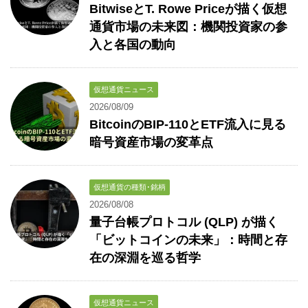
BitwiseとT. Rowe Priceが描く仮想
通貨市場の未来図：機関投資家の参
入と各国の動向
仮想通貨ニュース
2026/08/09
BitcoinのBIP-110とETF流入に見る
暗号資産市場の変革点
仮想通貨の種類･銘柄
2026/08/08
量子台帳プロトコル (QLP) が描く
「ビットコインの未来」：時間と存
在の深淵を巡る哲学
仮想通貨ニュース