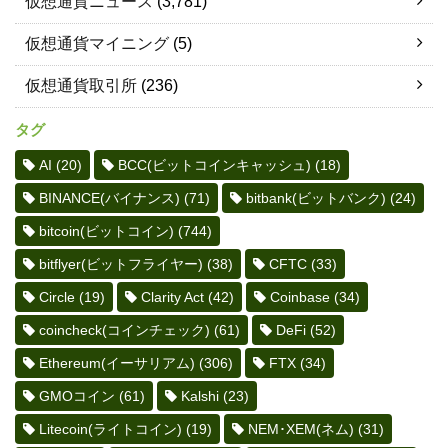
仮想通貨ニュース
(3,781)
仮想通貨マイニング
(5)
仮想通貨取引所
(236)
タグ
AI
(20)
BCC(ビットコインキャッシュ)
(18)
BINANCE(バイナンス)
(71)
bitbank(ビットバンク)
(24)
bitcoin(ビットコイン)
(744)
bitflyer(ビットフライヤー)
(38)
CFTC
(33)
Circle
(19)
Clarity Act
(42)
Coinbase
(34)
coincheck(コインチェック)
(61)
DeFi
(52)
Ethereum(イーサリアム)
(306)
FTX
(34)
GMOコイン
(61)
Kalshi
(23)
Litecoin(ライトコイン)
(19)
NEM･XEM(ネム)
(31)