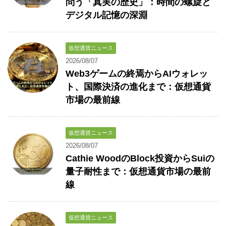
問う「真実の歴史」：時間の螺旋と
デジタル記憶の深淵
仮想通貨ニュース
2026/08/07
Web3ゲームの終焉からAIウォレッ
ト、国際決済の進化まで：仮想通貨
市場の最前線
仮想通貨ニュース
2026/08/07
Cathie WoodのBlock投資からSuiの
量子耐性まで：仮想通貨市場の最前
線
仮想通貨ニュース