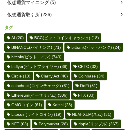
仮想通貨マイニング
(5)
仮想通貨取引所
(236)
タグ
AI
(20)
BCC(ビットコインキャッシュ)
(18)
BINANCE(バイナンス)
(71)
bitbank(ビットバンク)
(24)
bitcoin(ビットコイン)
(743)
bitflyer(ビットフライヤー)
(38)
CFTC
(32)
Circle
(19)
Clarity Act
(40)
Coinbase
(34)
coincheck(コインチェック)
(61)
DeFi
(51)
Ethereum(イーサリアム)
(306)
FTX
(33)
GMOコイン
(61)
Kalshi
(23)
Litecoin(ライトコイン)
(19)
NEM･XEM(ネム)
(31)
NFT
(63)
Polymarket
(28)
ripple(リップル)
(367)