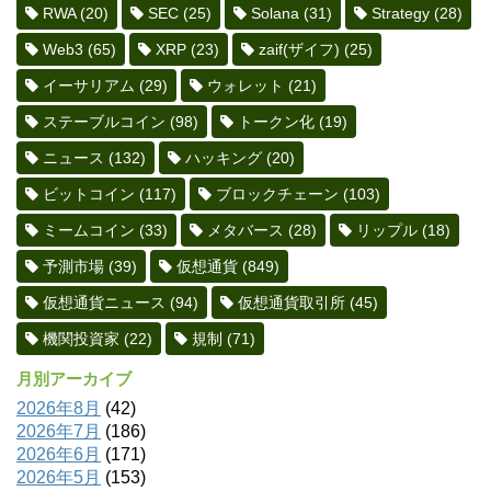
RWA
(20)
SEC
(25)
Solana
(31)
Strategy
(28)
Web3
(65)
XRP
(23)
zaif(ザイフ)
(25)
イーサリアム
(29)
ウォレット
(21)
ステーブルコイン
(98)
トークン化
(19)
ニュース
(132)
ハッキング
(20)
ビットコイン
(117)
ブロックチェーン
(103)
ミームコイン
(33)
メタバース
(28)
リップル
(18)
予測市場
(39)
仮想通貨
(849)
仮想通貨ニュース
(94)
仮想通貨取引所
(45)
機関投資家
(22)
規制
(71)
月別アーカイブ
2026年8月
(42)
2026年7月
(186)
2026年6月
(171)
2026年5月
(153)