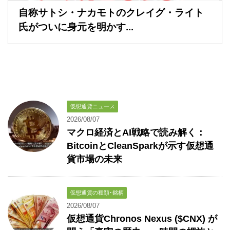
自称サトシ・ナカモトのクレイグ・ライト
氏がついに身元を明かす...
仮想通貨ニュース
2026/08/07
マクロ経済とAI戦略で読み解く：
BitcoinとCleanSparkが示す仮想通
貨市場の未来
仮想通貨の種類･銘柄
2026/08/07
仮想通貨Chronos Nexus ($CNX) が