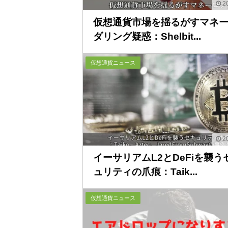
20
仮想通貨市場を揺るがすマネ
ダリング疑惑：Shelbit...
仮想通貨ニュース
20
イーサリアムL2とDeFiを襲う
ュリティの爪痕：Taik...
仮想通貨ニュース