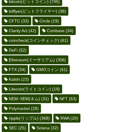
bitcoin(ビットコイン)
(745)
bitflyer(ビットフライヤー)
(38)
CFTC
(33)
Circle
(19)
Clarity Act
(42)
Coinbase
(34)
coincheck(コインチェック)
(61)
DeFi
(52)
Ethereum(イーサリアム)
(306)
FTX
(34)
GMOコイン
(61)
Kalshi
(23)
Litecoin(ライトコイン)
(19)
NEM･XEM(ネム)
(31)
NFT
(63)
Polymarket
(28)
ripple(リップル)
(368)
RWA
(20)
SEC
(25)
Solana
(32)