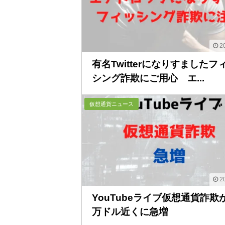
20
有名Twitterになりすましたフ
シング詐欺にご用心 エ...
仮想通貨ニュース
20
YouTubeライブ仮想通貨詐欺が
万ドル近くに急増