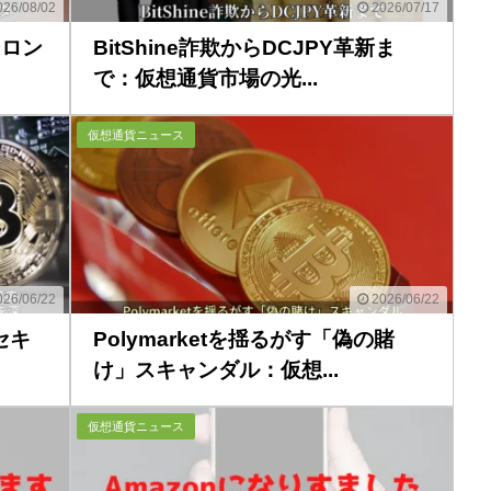
26/08/02
2026/07/17
ーロン
BitShine詐欺からDCJPY革新ま
で：仮想通貨市場の光...
仮想通貨ニュース
26/06/22
2026/06/22
セキ
Polymarketを揺るがす「偽の賭
け」スキャンダル：仮想...
仮想通貨ニュース