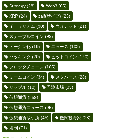
Strategy
(28)
Web3
(65)
XRP
(24)
zaif(ザイフ)
(25)
イーサリアム
(30)
ウォレット
(21)
ステーブルコイン
(99)
トークン化
(19)
ニュース
(132)
ハッキング
(20)
ビットコイン
(120)
ブロックチェーン
(105)
ミームコイン
(34)
メタバース
(28)
リップル
(18)
予測市場
(39)
仮想通貨
(859)
仮想通貨ニュース
(95)
仮想通貨取引所
(45)
機関投資家
(23)
規制
(71)