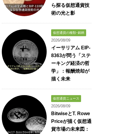
ら探る仮想通貨技
術の光と影
仮想通貨の種類･銘柄
2026/08/09
イーサリアム EIP-
8363が問う「ステ
ーキング経済の哲
学」：報酬焼却が
描く未来
仮想通貨ニュース
2026/08/09
BitwiseとT. Rowe
Priceが描く仮想通
貨市場の未来図：