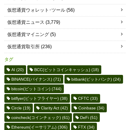
仮想通貨ウォレット･ツール
(56)
仮想通貨ニュース
(3,779)
仮想通貨マイニング
(5)
仮想通貨取引所
(236)
タグ
AI
(20)
BCC(ビットコインキャッシュ)
(18)
BINANCE(バイナンス)
(71)
bitbank(ビットバンク)
(24)
bitcoin(ビットコイン)
(744)
bitflyer(ビットフライヤー)
(38)
CFTC
(33)
Circle
(19)
Clarity Act
(42)
Coinbase
(34)
coincheck(コインチェック)
(61)
DeFi
(51)
Ethereum(イーサリアム)
(306)
FTX
(34)