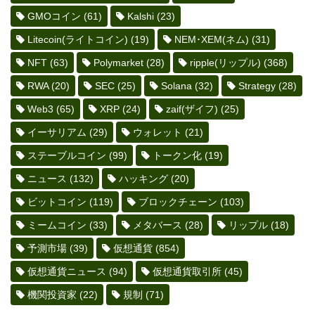
GMOコイン
(61)
Kalshi
(23)
Litecoin(ライトコイン)
(19)
NEM･XEM(ネム)
(31)
NFT
(63)
Polymarket
(28)
ripple(リップル)
(368)
RWA
(20)
SEC
(25)
Solana
(32)
Strategy
(28)
Web3
(65)
XRP
(24)
zaif(ザイフ)
(25)
イーサリアム
(29)
ウォレット
(21)
ステーブルコイン
(99)
トークン化
(19)
ニュース
(132)
ハッキング
(20)
ビットコイン
(119)
ブロックチェーン
(103)
ミームコイン
(33)
メタバース
(28)
リップル
(18)
予測市場
(39)
仮想通貨
(854)
仮想通貨ニュース
(94)
仮想通貨取引所
(45)
機関投資家
(22)
規制
(71)