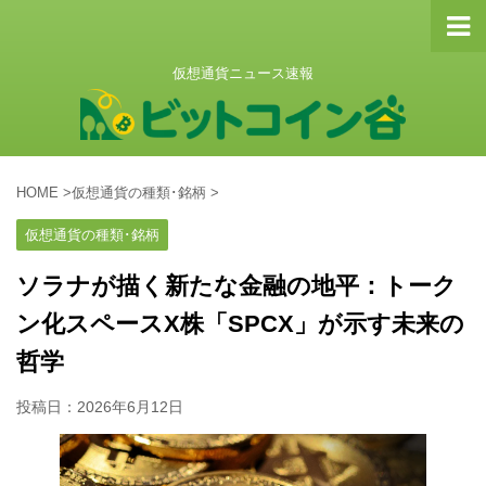
仮想通貨ニュース速報
HOME
>
仮想通貨の種類･銘柄
>
仮想通貨の種類･銘柄
ソラナが描く新たな金融の地平：トーク
ン化スペースX株「SPCX」が示す未来の
哲学
投稿日：
2026年6月12日