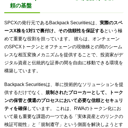
頼の基盤
SPCXの発行元であるBackpack Securitiesは、
実際のスペ
ースX株を1対1で裏付け、その信頼性を保証する
という極
めて重要な役割を担っています。 彼らは、オンチェーン
のSPCXトークンとオフチェーンの現物株との間のシーム
レスな相互変換メカニズムを提供することで、投資家がデ
ジタル資産と伝統的な証券の間を自由に移動できる環境を
構築しています。
Backpack Securitiesは、単に技術的なソリューションを提
供するだけでなく、
規制されたブローカーとして、トーク
ンの保管と償還のプロセスにおいて必要な信頼とセキュリ
ティを確保
しています。 これは、RWAのトークン化にお
いて最も重要な課題の一つである「実体資産とのリンクの
検証可能性」と「規制遵守」という側面を解決しようとす