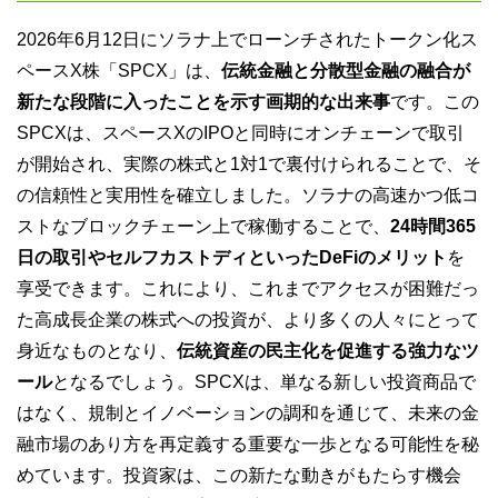
2026年6月12日にソラナ上でローンチされたトークン化ス
ペースX株「SPCX」は、
伝統金融と分散型金融の融合が
新たな段階に入ったことを示す画期的な出来事
です。この
SPCXは、スペースXのIPOと同時にオンチェーンで取引
が開始され、実際の株式と1対1で裏付けられることで、そ
の信頼性と実用性を確立しました。ソラナの高速かつ低コ
ストなブロックチェーン上で稼働することで、
24時間365
日の取引やセルフカストディといったDeFiのメリット
を
享受できます。これにより、これまでアクセスが困難だっ
た高成長企業の株式への投資が、より多くの人々にとって
身近なものとなり、
伝統資産の民主化を促進する強力なツ
ール
となるでしょう。SPCXは、単なる新しい投資商品で
はなく、規制とイノベーションの調和を通じて、未来の金
融市場のあり方を再定義する重要な一歩となる可能性を秘
めています。投資家は、この新たな動きがもたらす機会