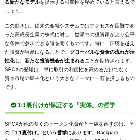
る新たなモデル
を提示する可能性を秘めていると言えるで
しょう。
この動きは、従来の金融システムではアクセスが困難であ
った高成長企業の株式に対し、世界中の投資家がより公平
な条件で参加できる道を開くものです。特に、国境を越え
た投資が容易になることで、
グローバルな資金の流れが活
性化し、新たな投資機会が生まれる
ことが期待されます。
SPCXの登場は、単に取引の利便性を高めるだけでなく、
資本市場の民主化という大きなテーマに一石を投じるもの
です。
1:1裏付けが保証する「実体」の哲学
SPCXが他の多くのトークン化資産と一線を画すのは、そ
の
「1:1裏付け」という哲学
にあります。Backpack