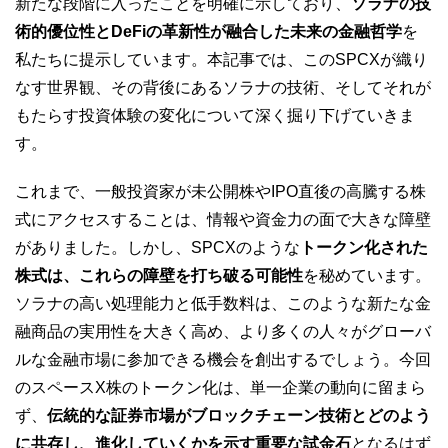
新たな段階に入ったことを明確に示しており、
ソラナの技
術的優位性とDeFiの革新性が融合した未来の金融哲学
を
私たちに提示しています。本記事では、このSPCXが織り
なす世界観、その背後にあるソラナの技術、そしてそれが
もたらす投資体験の変化について深く掘り下げていきま
す。
これまで、一般投資家が未公開株やIPO直後の高騰する株
式にアクセスすることは、情報や資金力の面で大きな障壁
がありました。しかし、SPCXのような
トークン化された
株式は、これらの障壁を打ち破る可能性
を秘めています。
ソラナの高い処理能力と低手数料は、このような新たな金
融商品の実用性を大きく高め、より多くの人々がグローバ
ルな金融市場に参加できる機会を創出するでしょう。今回
のスペースX株のトークン化は、単一企業の動向に留まら
ず、
伝統的な証券市場がブロックチェーン技術とどのよう
に共存し、進化していくかを示す重要な試金石
となるはず