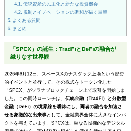
4.1.
伝統資産の民主化と新たな投資機会
4.2.
規制とイノベーションの調和が描く展望
5.
よくある質問
6.
まとめ
「SPCX」の誕生：TradFiとDeFiの融合が
織りなす世界観
2026年6月12日、スペースXのナスダック上場という歴史
的イベントと並行して、その株式をトークン化した
「SPCX」がソラナブロックチェーン上で取引を開始しま
した。この同時ローンチは、
伝統金融（TradFi）と分散型
金融（DeFi）の境界線を曖昧にし、両者の融合を加速さ
せる象徴的な出来事
として、金融業界全体に大きなインパ
クトを与えています。SPCXは、単なる投機的なデジタル