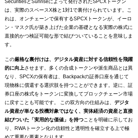
SecuritiesとSunriseによって発行されたSPCXトークン
は、実際のスペースX株と1対1で裏付けられています。こ
れは、オンチェーンで保有するSPCXトークンが、イーロ
ン・マスク氏が築き上げた企業の基礎となる実際の株式に
直接的かつ検証可能な形で結びついていることを意味しま
す。
この
厳格な裏付けは、デジタル資産に対する信頼性を飛躍
的に向上
させます。多くの合成トークンや派生商品とは異
なり、SPCXの保有者は、Backpackの証券口座を通じて
現物株に償還する選択肢を持つことができます。逆に、証
券口座の株式をトークンに変換してブロックチェーン市場
に戻すことも可能です。 この双方向の仕組みは、
デジタ
ル資産が単なる投機対象ではなく、実体経済の資産と直接
結びついた「実用的な価値」を持つ
ことを明確に示してお
り、RWAトークン化の信頼性と透明性を確立する上で極
めて重要な要素となります。