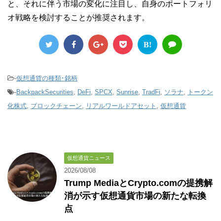
と、それに伴う市場の変化に注目し、自身のポートフォリ
オ戦略を検討することが推奨されます。
B!
-
仮想通貨の種類･銘柄
-
BackpackSecurities
,
DeFi
,
SPCX
,
Sunrise
,
TradFi
,
ソラナ
,
トークン
化株式
,
ブロックチェーン
,
リアルワールドアセット
,
仮想通貨
仮想通貨ニュース
2026/08/08
Trump MediaとCrypto.comの提携解
消が示す仮想通貨市場の新たな転換
点