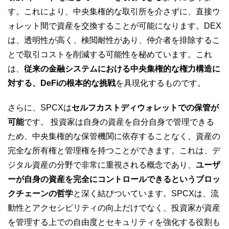
す。これにより、中央集権的な取引所を介さずに、直接ウ
ォレット間で資産を交換することが可能になります。DEX
は、透明性が高く、検閲耐性があり、仲介者を排除するこ
とで取引コストを削減する可能性を秘めています。これ
は、
従来の金融システムにおける中央集権的な権力構造に
対する、DeFiの根本的な挑戦
を具現化するものです。
さらに、SPCXは
セルフカストディウォレットでの保管が
可能
です。 投資家は自身の資産を自分自身で管理できる
ため、中央集権的な保管機関に依存することなく、資産の
完全な所有権と管理権を持つことができます。これは、デ
ジタル資産の分野で非常に重視される概念であり、
ユーザ
ーが自身の資産を完全にコントロールできるというブロッ
クチェーンの哲学
と深く結びついています。SPCXは、流
動性とアクセシビリティの向上だけでなく、投資家が資産
を管理する上での自由度とセキュリティを強化する役割も