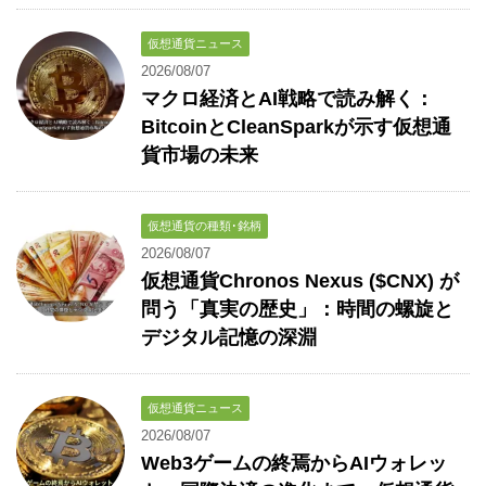
仮想通貨ニュース
2026/08/07
マクロ経済とAI戦略で読み解く：
BitcoinとCleanSparkが示す仮想通
貨市場の未来
仮想通貨の種類･銘柄
2026/08/07
仮想通貨Chronos Nexus ($CNX) が
問う「真実の歴史」：時間の螺旋と
デジタル記憶の深淵
仮想通貨ニュース
2026/08/07
Web3ゲームの終焉からAIウォレッ