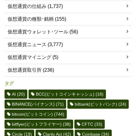
仮想通貨の仕組み
(1,737)
仮想通貨の種類･銘柄
(155)
仮想通貨ウォレット･ツール
(56)
仮想通貨ニュース
(3,777)
仮想通貨マイニング
(5)
仮想通貨取引所
(236)
タグ
AI
(20)
BCC(ビットコインキャッシュ)
(18)
BINANCE(バイナンス)
(71)
bitbank(ビットバンク)
(24)
bitcoin(ビットコイン)
(744)
bitflyer(ビットフライヤー)
(38)
CFTC
(33)
Circle
(19)
Clarity Act
(42)
Coinbase
(34)