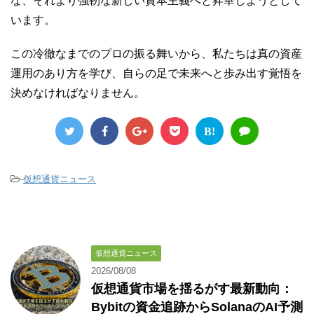
な、それより強靭な新しい資本主義へと昇華しようとして
います。
この冷徹なまでのプロの振る舞いから、私たちは真の資産
運用のあり方を学び、自らの足で未来へと歩み出す覚悟を
決めなければなりません。
B!
-
仮想通貨ニュース
仮想通貨ニュース
2026/08/08
仮想通貨市場を揺るがす最新動向：
Bybitの資金追跡からSolanaのAI予測