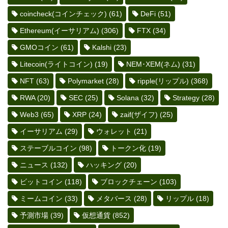
coincheck(コインチェック)
(61)
DeFi
(51)
Ethereum(イーサリアム)
(306)
FTX
(34)
GMOコイン
(61)
Kalshi
(23)
Litecoin(ライトコイン)
(19)
NEM･XEM(ネム)
(31)
NFT
(63)
Polymarket
(28)
ripple(リップル)
(368)
RWA
(20)
SEC
(25)
Solana
(32)
Strategy
(28)
Web3
(65)
XRP
(24)
zaif(ザイフ)
(25)
イーサリアム
(29)
ウォレット
(21)
ステーブルコイン
(98)
トークン化
(19)
ニュース
(132)
ハッキング
(20)
ビットコイン
(118)
ブロックチェーン
(103)
ミームコイン
(33)
メタバース
(28)
リップル
(18)
予測市場
(39)
仮想通貨
(852)