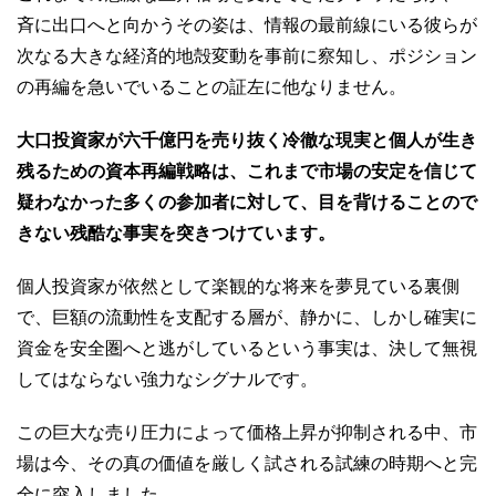
斉に出口へと向かうその姿は、情報の最前線にいる彼らが
次なる大きな経済的地殻変動を事前に察知し、ポジション
の再編を急いでいることの証左に他なりません。
大口投資家が六千億円を売り抜く冷徹な現実と個人が生き
残るための資本再編戦略は、これまで市場の安定を信じて
疑わなかった多くの参加者に対して、目を背けることので
きない残酷な事実を突きつけています。
個人投資家が依然として楽観的な将来を夢見ている裏側
で、巨額の流動性を支配する層が、静かに、しかし確実に
資金を安全圏へと逃がしているという事実は、決して無視
してはならない強力なシグナルです。
この巨大な売り圧力によって価格上昇が抑制される中、市
場は今、その真の価値を厳しく試される試練の時期へと完
全に突入しました。