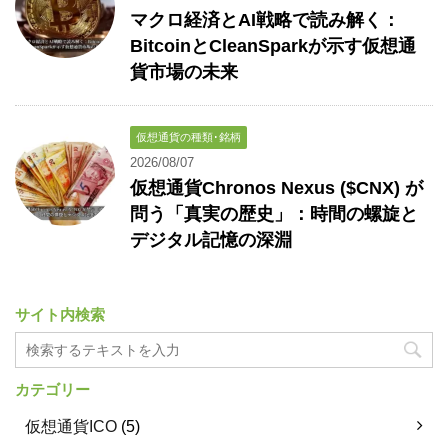
マクロ経済とAI戦略で読み解く：
BitcoinとCleanSparkが示す仮想通
貨市場の未来
仮想通貨の種類･銘柄
2026/08/07
仮想通貨Chronos Nexus ($CNX) が
問う「真実の歴史」：時間の螺旋と
デジタル記憶の深淵
サイト内検索
カテゴリー
仮想通貨ICO
(5)