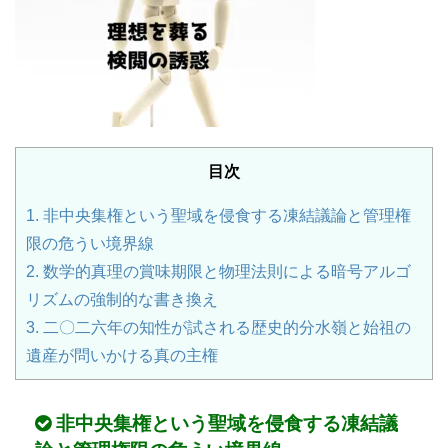
目次
1.
非中央集権という聖域を侵食する凍結議論と管理権
限の危うい境界線
2.
数学的真理の賞味期限と物理法則による暗号アルゴ
リズムの強制的な書き換え
3.
二〇二六年の知性が試される歴史的分水嶺と始祖の
遺産が問いかける真の主権
非中央集権という聖域を侵食する凍結議