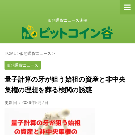
仮想通貨ニュース速報
HOME
>
仮想通貨ニュース
>
仮想通貨ニュース
量子計算の牙が狙う始祖の資産と非中央
集権の理想を葬る検閲の誘惑
更新日：
2026年5月7日