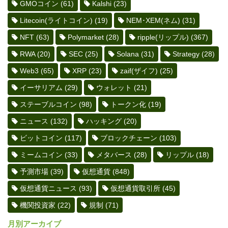
GMOコイン
(61)
Kalshi
(23)
Litecoin(ライトコイン)
(19)
NEM･XEM(ネム)
(31)
NFT
(63)
Polymarket
(28)
ripple(リップル)
(367)
RWA
(20)
SEC
(25)
Solana
(31)
Strategy
(28)
Web3
(65)
XRP
(23)
zaif(ザイフ)
(25)
イーサリアム
(29)
ウォレット
(21)
ステーブルコイン
(98)
トークン化
(19)
ニュース
(132)
ハッキング
(20)
ビットコイン
(117)
ブロックチェーン
(103)
ミームコイン
(33)
メタバース
(28)
リップル
(18)
予測市場
(39)
仮想通貨
(848)
仮想通貨ニュース
(93)
仮想通貨取引所
(45)
機関投資家
(22)
規制
(71)
月別アーカイブ