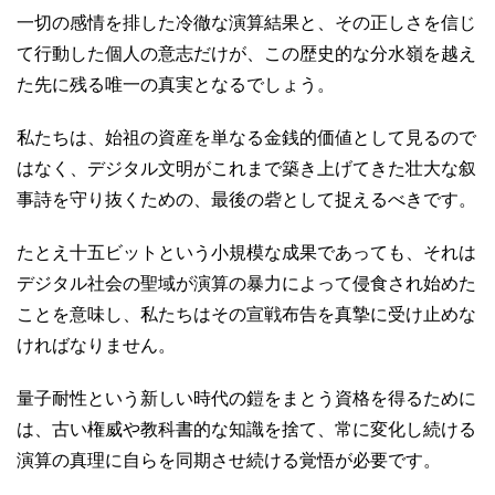
一切の感情を排した冷徹な演算結果と、その正しさを信じ
て行動した個人の意志だけが、この歴史的な分水嶺を越え
た先に残る唯一の真実となるでしょう。
私たちは、始祖の資産を単なる金銭的価値として見るので
はなく、デジタル文明がこれまで築き上げてきた壮大な叙
事詩を守り抜くための、最後の砦として捉えるべきです。
たとえ十五ビットという小規模な成果であっても、それは
デジタル社会の聖域が演算の暴力によって侵食され始めた
ことを意味し、私たちはその宣戦布告を真摯に受け止めな
ければなりません。
量子耐性という新しい時代の鎧をまとう資格を得るために
は、古い権威や教科書的な知識を捨て、常に変化し続ける
演算の真理に自らを同期させ続ける覚悟が必要です。