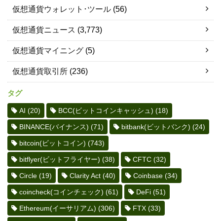
仮想通貨ウォレット･ツール
(56)
仮想通貨ニュース
(3,773)
仮想通貨マイニング
(5)
仮想通貨取引所
(236)
タグ
AI
(20)
BCC(ビットコインキャッシュ)
(18)
BINANCE(バイナンス)
(71)
bitbank(ビットバンク)
(24)
bitcoin(ビットコイン)
(743)
bitflyer(ビットフライヤー)
(38)
CFTC
(32)
Circle
(19)
Clarity Act
(40)
Coinbase
(34)
coincheck(コインチェック)
(61)
DeFi
(51)
Ethereum(イーサリアム)
(306)
FTX
(33)