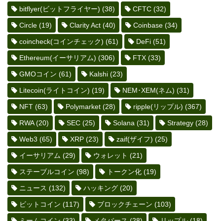
bitflyer(ビットフライヤー)
(38)
CFTC
(32)
Circle
(19)
Clarity Act
(40)
Coinbase
(34)
coincheck(コインチェック)
(61)
DeFi
(51)
Ethereum(イーサリアム)
(306)
FTX
(33)
GMOコイン
(61)
Kalshi
(23)
Litecoin(ライトコイン)
(19)
NEM･XEM(ネム)
(31)
NFT
(63)
Polymarket
(28)
ripple(リップル)
(367)
RWA
(20)
SEC
(25)
Solana
(31)
Strategy
(28)
Web3
(65)
XRP
(23)
zaif(ザイフ)
(25)
イーサリアム
(29)
ウォレット
(21)
ステーブルコイン
(98)
トークン化
(19)
ニュース
(132)
ハッキング
(20)
ビットコイン
(117)
ブロックチェーン
(103)
ミームコイン
(33)
メタバース
(28)
リップル
(18)