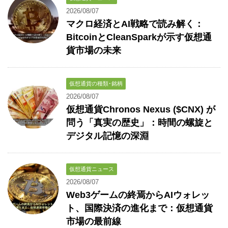
2026/08/07
マクロ経済とAI戦略で読み解く：
BitcoinとCleanSparkが示す仮想通
貨市場の未来
仮想通貨の種類･銘柄
2026/08/07
仮想通貨Chronos Nexus ($CNX) が
問う「真実の歴史」：時間の螺旋と
デジタル記憶の深淵
仮想通貨ニュース
2026/08/07
Web3ゲームの終焉からAIウォレッ
ト、国際決済の進化まで：仮想通貨
市場の最前線