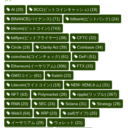
AI
(20)
BCC(ビットコインキャッシュ)
(18)
BINANCE(バイナンス)
(71)
bitbank(ビットバンク)
(24)
bitcoin(ビットコイン)
(743)
bitflyer(ビットフライヤー)
(38)
CFTC
(32)
Circle
(19)
Clarity Act
(39)
Coinbase
(34)
coincheck(コインチェック)
(61)
DeFi
(51)
Ethereum(イーサリアム)
(306)
FTX
(33)
GMOコイン
(61)
Kalshi
(23)
Litecoin(ライトコイン)
(19)
NEM･XEM(ネム)
(31)
NFT
(63)
Polymarket
(28)
ripple(リップル)
(367)
RWA
(20)
SEC
(24)
Solana
(31)
Strategy
(28)
Web3
(64)
XRP
(23)
zaif(ザイフ)
(25)
イーサリアム
(29)
ウォレット
(21)