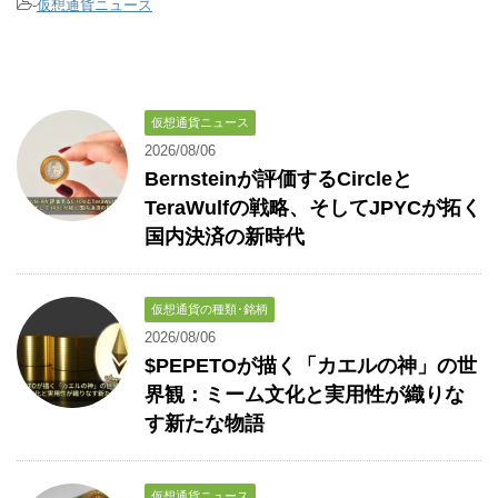
-
仮想通貨ニュース
仮想通貨ニュース
2026/08/06
Bernsteinが評価するCircleと
TeraWulfの戦略、そしてJPYCが拓く
国内決済の新時代
仮想通貨の種類･銘柄
2026/08/06
$PEPETOが描く「カエルの神」の世
界観：ミーム文化と実用性が織りな
す新たな物語
仮想通貨ニュース