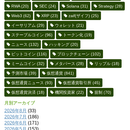
RWA
(20)
SEC
(24)
Solana
(31)
Strategy
(28)
Web3
(62)
XRP
(23)
zaif(ザイフ)
(25)
イーサリアム
(29)
ウォレット
(21)
ステーブルコイン
(96)
トークン化
(19)
ニュース
(132)
ハッキング
(20)
ビットコイン
(116)
ブロックチェーン
(102)
ミームコイン
(32)
メタバース
(28)
リップル
(18)
予測市場
(39)
仮想通貨
(841)
仮想通貨ニュース
(93)
仮想通貨取引所
(45)
仮想通貨決済
(18)
機関投資家
(22)
規制
(70)
月別アーカイブ
2026年8月
(33)
2026年7月
(186)
2026年6月
(171)
2026年5月
(153)