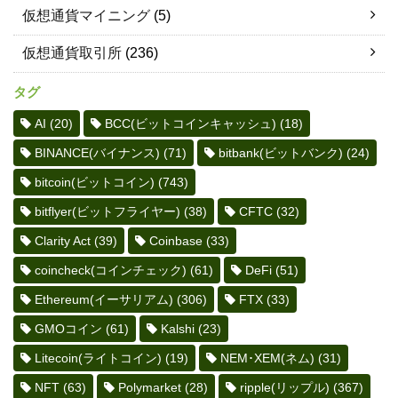
仮想通貨マイニング
(5)
仮想通貨取引所
(236)
タグ
AI
(20)
BCC(ビットコインキャッシュ)
(18)
BINANCE(バイナンス)
(71)
bitbank(ビットバンク)
(24)
bitcoin(ビットコイン)
(743)
bitflyer(ビットフライヤー)
(38)
CFTC
(32)
Clarity Act
(39)
Coinbase
(33)
coincheck(コインチェック)
(61)
DeFi
(51)
Ethereum(イーサリアム)
(306)
FTX
(33)
GMOコイン
(61)
Kalshi
(23)
Litecoin(ライトコイン)
(19)
NEM･XEM(ネム)
(31)
NFT
(63)
Polymarket
(28)
ripple(リップル)
(367)