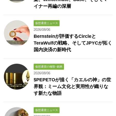
イナー再編の深層
仮想通貨ニュース
2026/08/06
Bernsteinが評価するCircleと
TeraWulfの戦略、そしてJPYCが拓く
国内決済の新時代
仮想通貨の種類･銘柄
2026/08/06
$PEPETOが描く「カエルの神」の世
界観：ミーム文化と実用性が織りな
す新たな物語
仮想通貨ニュース