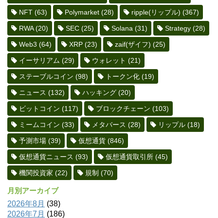
NFT
(63)
Polymarket
(28)
ripple(リップル)
(367)
RWA
(20)
SEC
(25)
Solana
(31)
Strategy
(28)
Web3
(64)
XRP
(23)
zaif(ザイフ)
(25)
イーサリアム
(29)
ウォレット
(21)
ステーブルコイン
(98)
トークン化
(19)
ニュース
(132)
ハッキング
(20)
ビットコイン
(117)
ブロックチェーン
(103)
ミームコイン
(33)
メタバース
(28)
リップル
(18)
予測市場
(39)
仮想通貨
(846)
仮想通貨ニュース
(93)
仮想通貨取引所
(45)
機関投資家
(22)
規制
(70)
月別アーカイブ
2026年8月
(38)
2026年7月
(186)