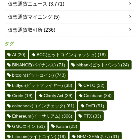
仮想通貨ニュース
(3,771)
仮想通貨マイニング
(5)
仮想通貨取引所
(236)
タグ
AI
(20)
BCC(ビットコインキャッシュ)
(18)
BINANCE(バイナンス)
(71)
bitbank(ビットバンク)
(24)
bitcoin(ビットコイン)
(743)
bitflyer(ビットフライヤー)
(38)
CFTC
(32)
Circle
(19)
Clarity Act
(39)
Coinbase
(34)
coincheck(コインチェック)
(61)
DeFi
(51)
Ethereum(イーサリアム)
(306)
FTX
(33)
GMOコイン
(61)
Kalshi
(23)
Litecoin(ライトコイン)
(19)
NEM･XEM(ネム)
(31)