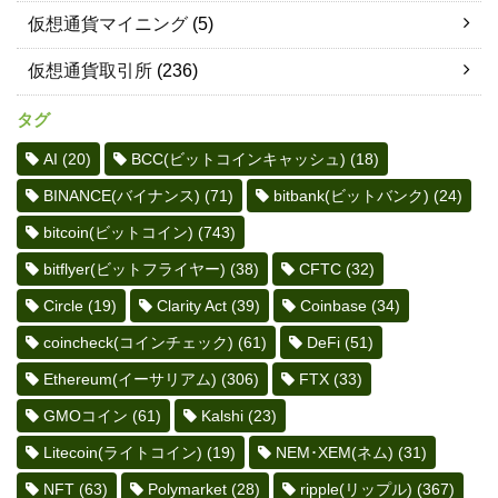
仮想通貨マイニング
(5)
仮想通貨取引所
(236)
タグ
AI
(20)
BCC(ビットコインキャッシュ)
(18)
BINANCE(バイナンス)
(71)
bitbank(ビットバンク)
(24)
bitcoin(ビットコイン)
(743)
bitflyer(ビットフライヤー)
(38)
CFTC
(32)
Circle
(19)
Clarity Act
(39)
Coinbase
(34)
coincheck(コインチェック)
(61)
DeFi
(51)
Ethereum(イーサリアム)
(306)
FTX
(33)
GMOコイン
(61)
Kalshi
(23)
Litecoin(ライトコイン)
(19)
NEM･XEM(ネム)
(31)
NFT
(63)
Polymarket
(28)
ripple(リップル)
(367)