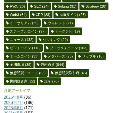
RWA
(20)
SEC
(24)
Solana
(31)
Strategy
(28)
Web3
(64)
XRP
(23)
zaif(ザイフ)
(25)
イーサリアム
(29)
ウォレット
(21)
ステーブルコイン
(97)
トークン化
(19)
ニュース
(132)
ハッキング
(20)
ビットコイン
(116)
ブロックチェーン
(103)
ミームコイン
(33)
メタバース
(28)
リップル
(18)
予測市場
(39)
仮想通貨
(844)
仮想通貨ニュース
(93)
仮想通貨取引所
(45)
機関投資家
(22)
規制
(70)
月別アーカイブ
2026年8月
(36)
2026年7月
(186)
2026年6月
(171)