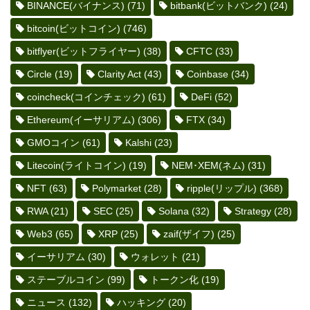
BINANCE(バイナンス)
(71)
bitbank(ビットバンク)
(24)
bitcoin(ビットコイン)
(746)
bitflyer(ビットフライヤー)
(38)
CFTC
(33)
Circle
(19)
Clarity Act
(43)
Coinbase
(34)
coincheck(コインチェック)
(61)
DeFi
(52)
Ethereum(イーサリアム)
(306)
FTX
(34)
GMOコイン
(61)
Kalshi
(23)
Litecoin(ライトコイン)
(19)
NEM･XEM(ネム)
(31)
NFT
(63)
Polymarket
(28)
ripple(リップル)
(368)
RWA
(21)
SEC
(25)
Solana
(32)
Strategy
(28)
Web3
(65)
XRP
(25)
zaif(ザイフ)
(25)
イーサリアム
(30)
ウォレット
(21)
ステーブルコイン
(99)
トークン化
(19)
ニュース
(132)
ハッキング
(20)